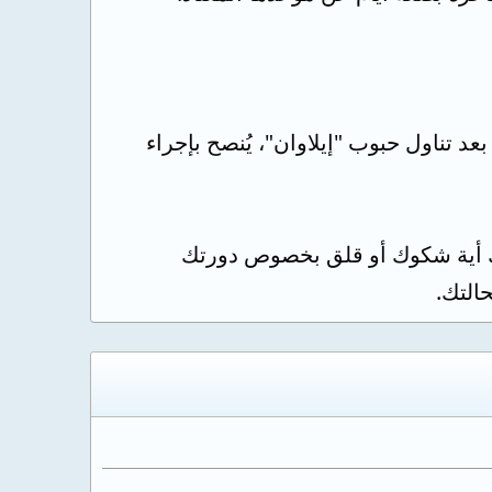
عد تناول حبوب "إيلاوان"، يُنصح بإجراء
ديك أية شكوك أو قلق بخصوص دورتك
التك.