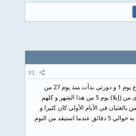
#1
أخدت حبة منع الحمل الطارئة (إيلاوان) في اليوم 2 من هذا الشهر حيث حصل الجماع يوم 1 و دورتي بدأت منذ يوم 27 من
الشهر الماضي اي الجماع حصل خلال اليوم 6 من دورتي، و بعد ذلك أخدت حبة أخرى من (إيلا) يوم 5 من هذا الشهر و كلهم
الغثيان في الأيام الأولى كان كثيرا و
كنت احس به مرتين او مرة في الأيام الأولى، اما بعد ايام فقد نقص تدريجيا و احس به حوالي 5 دقائق عندما استيقد من النوم