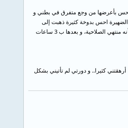
رت، رغم انني كنت أحس بأعرضها من وجع متفرق في بطني و
الضهيرة احس بدوخة كثيرة ذهبت إلى
المستشفى وصف لي الطبيب حقنة تنزيل الدورة حيث قال ان الدم أصبح متراكم كأنه منتهي الصلاحية، و بعدها ب 3 ساعات
هقتني كثيرا.. و دورتي لم تأتيني بشكل