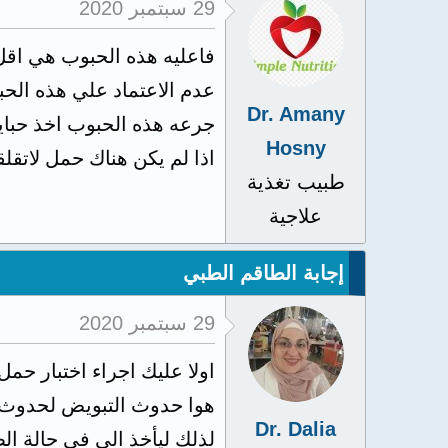
29 سبتمبر 2020
فاعليه هذه الحبوب هي اقل من ٨٠٪؜ لذا يجب عليك بدايه عمل تحليل حمل للتاكد م
عدم الاعتماد علي هذه الحب
Dr. Amany
جرعه هذه الحبوب اخذ حبايه بحد اقصي ٣ ايام من الجماع والحبه الثانيه ت
Hosny
اذا لم يكن هناك حمل لاتقل
طبيب تغذية
علاجية
إجابة الطاقم الطبي
29 سبتمبر 2020
اولا عليك اجراء اختبار حم
هوا حدوث التبويض لحدوث ا
Dr. Dalia
لذلك ليأخذ الي في حالة ال