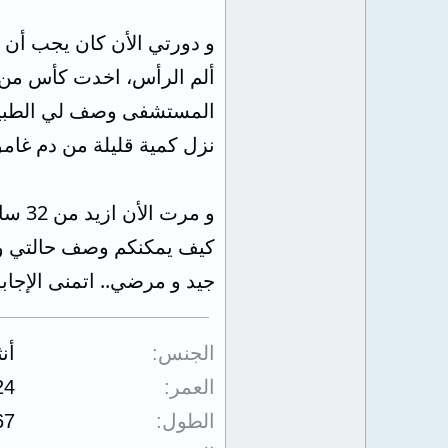
ألم الرأس، اخدت كأس من ا
نزل كمية قليلة من دم غامق
و مرت الأن ازيد من 32 ساعة و لم يأتيني اي شيء بعد ذلك.
كيف يمكنكم وصف حالتي و ش
جيد و مرضي.. اتمنى الإجاب
الجنس
أن
العمر
24
الطول
67