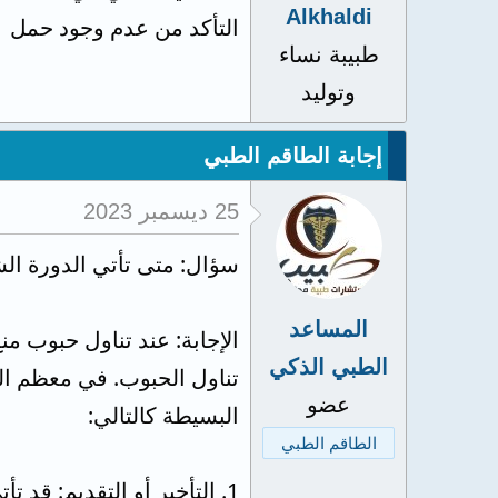
Alkhaldi
التأكد من عدم وجود حمل
طبيبة نساء
وتوليد
إجابة الطاقم الطبي
25 ديسمبر 2023
سؤال: متى تأتي الدورة ال
المساعد
الإجابة: عند تناول حبوب من
الطبي الذكي
تناول الحبوب. في معظم ال
عضو
البسيطة كالتالي:
الطاقم الطبي
1. التأخير أو التقديم: قد تأتي الدورة الشهرية بعد تناول حبوب "إيلاوان" مبكرة أو متأخرة بضعة أيام عن موعدها المعتاد.