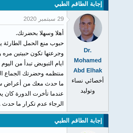
إجابة الطاقم الطبي
29 سبتمبر 2020
أهلا وسهلا بحضرتك.
حبوب منع الحمل الطارئة يجب أن تكون خلال
Dr.
وجرعتها تكون حبيتين مره واحده
Mohamed
ايام التبويض تبدأ من اليو
Abd Elhak
منتظمه وحضرتك الجماع الذ
أخصائي نساء
ما حدث معك من أعراض سببه
وتوليد
عندما تأخرت الدورة كان ي
الرجاء عدم تكرار ما حدث .
إجابة الطاقم الطبي