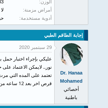
الوزن
83
أمراض مزمنة
لا
أدوية مستخدمة
حب
إجابة الطاقم الطبي
29 سبتمبر 2020
عليكي بإجراء اختبار حمل ب
نور.. لايمكن الاعتماد على
Dr. Hanaa
تعتمد على المده التي مرت 
Mohamed
قرص اخر بعد 12 ساعه من القرص الأول...الان لابد من استبعاد وجود حمل اولا بالتحليل
أخصائي
باطنية