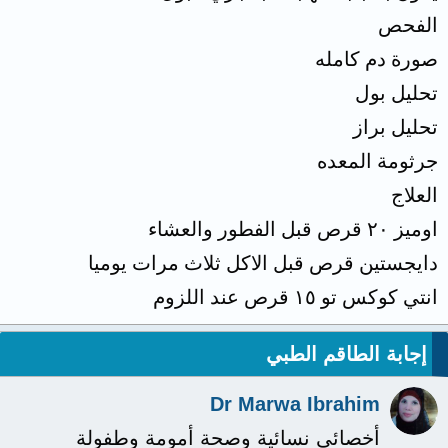
الفحص
صورة دم كامله
تحليل بول
تحليل براز
جرثومة المعده
العلاج
اوميز ٢٠ قرص قبل الفطور والعشاء
دايجستين قرص قبل الاكل ثلاث مرات يوميا
انتي كوكس تو ١٥ قرص عند اللزوم
إجابة الطاقم الطبي
Dr Marwa Ibrahim
أخصائي نسائية وصحة أمومة وطفولة