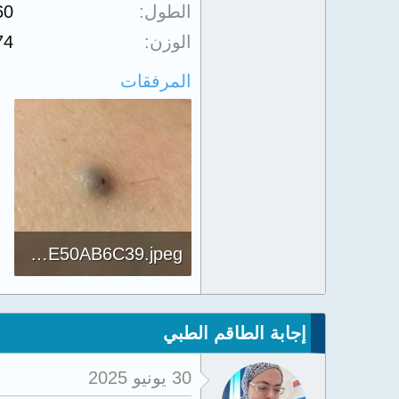
الطول
60
الوزن
74
المرفقات
A1114EC4-C670-4CF7-8402-B4EE50AB6C39.jpeg
930.8 KB · المشاهدات: 754
إجابة الطاقم الطبي
30 يونيو 2025