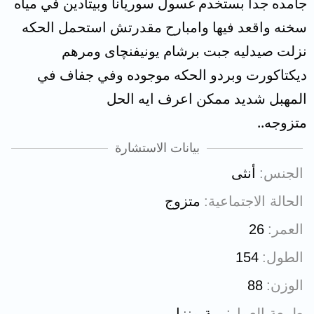
جامده جدا بستخدم غسول سوريانا وبيتادين في مياه
سخنه واقعد فيها وامبارح مقدرتش استحمل الحكه
نزلت صيدليه جبت برشام يونيفنچاى ومرهم
ديكتاكورت وبردو الحكه موجوده وفي جفاف في
المهبل شديد ممكن اعرف ايه الحل
متزوجه..
بيانات الاستشارة
الجنس
أنثى
الحالة الاجتماعية
متزوج
العمر
26
الطول
154
الوزن
88
طبيعة العمل
ربة منزل