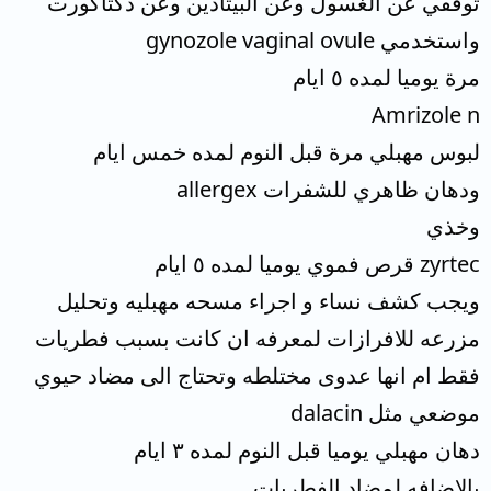
توقفي عن الغسول وعن البيتادين وعن دكتاكورت
واستخدمي gynozole vaginal ovule
مرة يوميا لمده ٥ ايام
Amrizole n
لبوس مهبلي مرة قبل النوم لمده خمس ايام
ودهان ظاهري للشفرات allergex
وخذي
zyrtec قرص فموي يوميا لمده ٥ ايام
ويجب كشف نساء و اجراء مسحه مهبليه وتحليل
مزرعه للافرازات لمعرفه ان كانت بسبب فطريات
فقط ام انها عدوى مختلطه وتحتاج الى مضاد حيوي
موضعي مثل dalacin
دهان مهبلي يوميا قبل النوم لمده ٣ ايام
بالاضافه لمضاد الفطريات