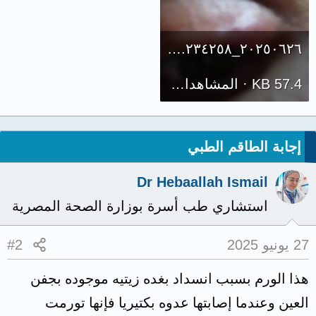
٢٠٢٥٠٦٢٦_٢٣٤٢٥٨.jpg
57.4 KB · المشاهدات: 491
إجابة الطاقم الطبي
Dr Hebaallah Ismail
استشاري طب أسرة بوزارة الصحة المصرية
27 يونيو 2025
#2
هذا الورم بسبب انسداد بغده زيتيه موجوده بجفن
العين وعندما إصابتها عدوه بكتيريا فإنها تورمت