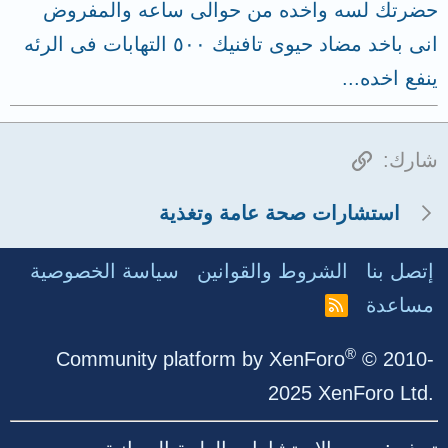
حضرتك لسه واخده من حوالى ساعه والمفروض
انى باخد مضاد حيوى تافنيك ٥٠٠ التهابات فى الرئه
ينفع اخده...
الرابط
شارك:
استشارات صحة عامة وتغذية
إتصل بنا
الشروط والقوانين
سياسة الخصوصية
مساعدة
R
S
S
®
Community platform by XenForo
© 2010-
2025 XenForo Ltd.