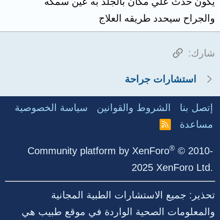
يكون حدث علي مكان بالجلد به عين سمكه
والجراح سيحدد طريقه العلاج
الرابط
شارك:
استشارات جراحة
إتصل بنا
الشروط والقوانين
سياسة الخصوصية
مساعدة
R
S
S
®
Community platform by XenForo
© 2010-
2025 XenForo Ltd.
تحذير: جميع الاستشارات الطبية المجانية
والمعلومات الصحية الواردة في موقع طبيب هي