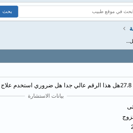
ة
ه
بيانات الاستشارة
ثى
زوج