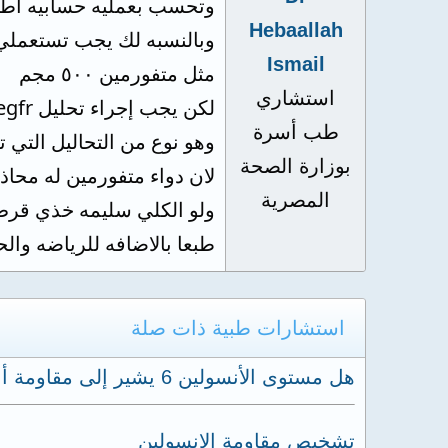
وتحسب بعمليه حسابيه أطرا
Hebaallah
وبالنسبه لك يجب تستعملي 
Ismail
مثل متفورمين ٥٠٠ مجم
استشاري
لكن يجب إجراء تحليل egfr
طب أسرة
وهو نوع من التحاليل التي 
بوزارة الصحة
لان دواء متفورمين له مح
المصرية
ولو الكلي سليمه خذي قرص متفورمين تركيز ٥٠٠ مجم ب
طبعا بالاضافه للرياضه والح
استشارات طبية ذات صلة
هل مستوى الأنسولين 6 يشير إلى مقاومة أنسولين طبيعية أم مرتفعة؟
تشخيص مقاومة الانسولين