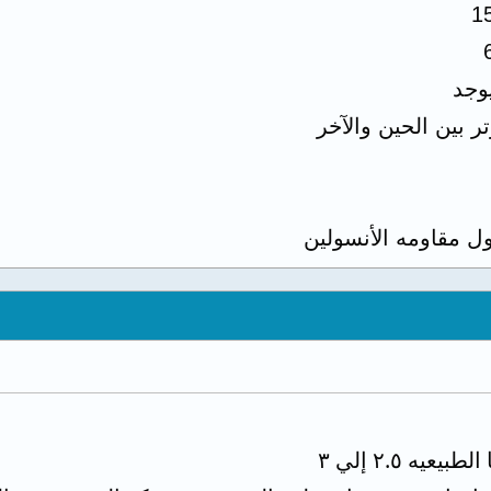
1
يوجد
تر بين الحين والآخر
ل مقاومه الأنسولين
يه ٢.٥ إلي ٣