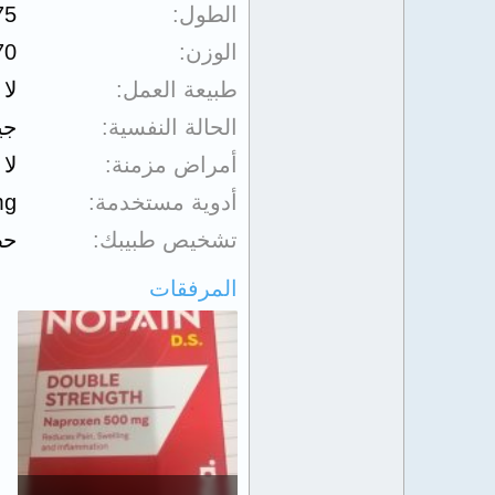
الطول
75
الوزن
70
طبيعة العمل
لا
الحالة النفسية
جي
أمراض مزمنة
لا
أدوية مستخدمة
mg
تشخيص طبيبك
حص
المرفقات