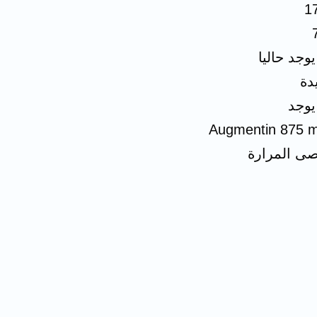
1
 يوجد حاليا
دة
 يوجد
Augmentin 875 
ى المرارة