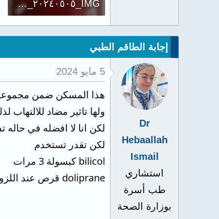
IMG_٢٠٢٤٠٥٠٥_١٧١٧١٧.jpg
543.5 KB · المشاهدات: 1,589
إجابة الطاقم الطبي
5 مايو 2024
هذا المسكن ضمن مجموعه ال
ولها تاثير مضاد للالتهاب 
Dr
لكن انا لا افضله في حاله ت
Hebaallah
لكن تقدر تستخدم
Ismail
bilicol كبسولة 3 مرات
استشاري
doliprane قرص عند اللزوم
طب أسرة
بوزارة الصحة