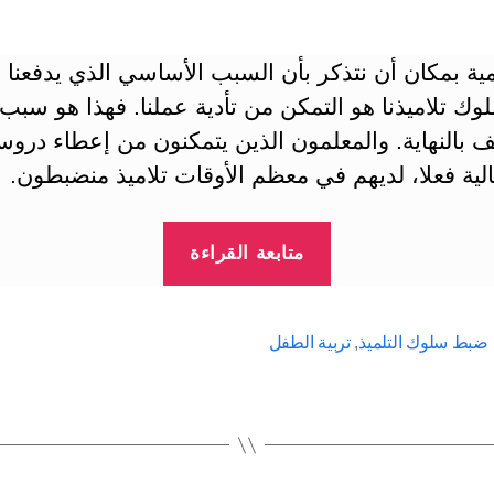
ية بمكان أن نتذكر بأن السبب الأساسي الذي يدفعنا 
 تلاميذنا هو التمكن من تأدية عملنا. فهذا هو سبب 
 بالنهاية. والمعلمون الذين يتمكنون من إعطاء درو
لية فعلا، لديهم في معظم الأوقات تلاميذ منضبطون.
“تعليم
متابعة القراءة
السلوك
الحسن
للتلاميذ
 ضبط سلوك التلميذ
,
تربية الطفل
في
المدرسة
ج7”