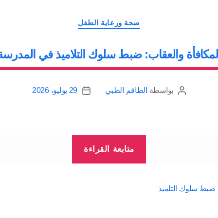
التصنيفات
صحة ورعاية الطفل
لمكافأة والعقاب: ضبط سلوك التلاميذ في المدرسة
بواسطة
الطاقم الطبي
29 يوليو، 2026
كاتب
تاريخ
المقالة
المقالة
“المكافأة
متابعة القراءة
والعقاب:
ضبط
سلوك
 ضبط سلوك التلميذ
التلاميذ
في