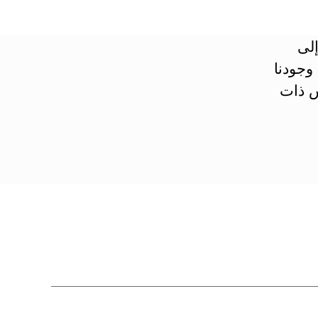
إلى
وجودنا
س ذات