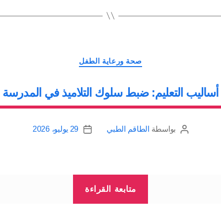
المدرسة”
التصنيفات
صحة ورعاية الطفل
أساليب التعليم: ضبط سلوك التلاميذ في المدرسة
بواسطة
الطاقم الطبي
29 يوليو، 2026
كاتب
تاريخ
المقالة
المقالة
“أساليب
متابعة القراءة
التعليم:
ضبط