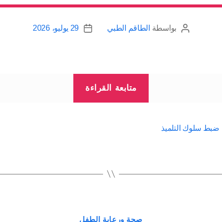
بواسطة
الطاقم الطبي
29 يوليو، 2026
كاتب
تاريخ
المقالة
المقالة
“رأي
متابعة القراءة
التلاميذ
بسوء
السلوك
 ضبط سلوك التلميذ
في
المدرسة”
التصنيفات
صحة ورعاية الطفل