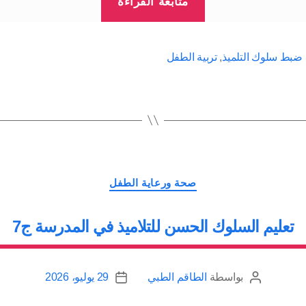
متابعة القراءة
سوء
السلوك
لدى
 ضبط سلوك التلميذ
,
تربية الطفل
التلميذ
في
المدرسة
ج8”
التصنيفات
صحة ورعاية الطفل
تعليم السلوك الحسن للتلاميذ في المدرسة ج7
بواسطة
الطاقم الطبي
29 يوليو، 2026
كاتب
تاريخ
المقالة
المقالة