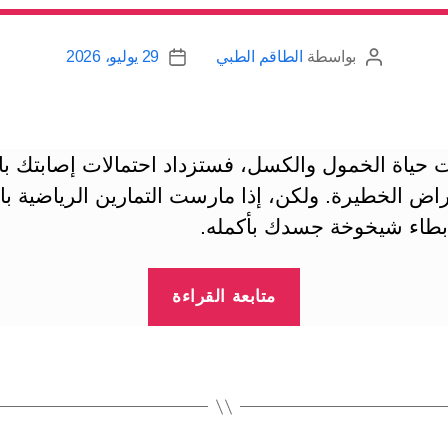
بواسطة
الطاقم الطبي
29 يوليو، 2026
كاتب
تاريخ
المقالة
المقالة
 حياة الخمول والكسل، فستزداد احتمالات إصابتك بال
اض الخطيرة. ولكن، إذا مارست التمارين الرياضية بان
بطاء شيخوخة جسدك بأكمله.
“حياة
متابعة القراءة
الكسل
والخمول
تزيد
احتمالات
إصابتك