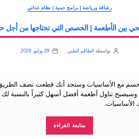
التصنيفات
القاعدي”
رشاقة ورياضة | برامج حمية | نظام غذائي
حي بين الأطعمة | الحصص التي تحتاجها من أجل حم
بواسطة
الطاقم الطبي
29 يوليو، 2026
كاتب
تاريخ
المقالة
المقالة
حسم مع الأساسيات وستجد أنك قطعت نصف الطريق
 وسيصبح تناول أطعمة أفضل أسهل كثيراً بالنسبة لك 
 الأساسيات.
“التوازن
متابعة القراءة
الصحي