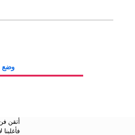
وضع ا
أتقن فن
فأغلبنا 