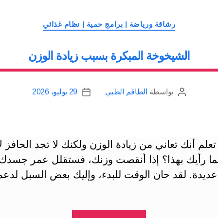
بأمراض
التصنيفات
خطيرة
رشاقة ورياضة | برامج حمية | نظام غذائي
|
الشيخوخة المبكرة بسبب زيادة الوزن
كن
نشيطاً”
بواسطة
الطاقم الطبي
29 يوليو، 2026
كاتب
تاريخ
المقالة
المقالة
تعلم أنك تعاني من زيادة الوزن ولكنك لا تجد الحافز 
ما رأيك بهذا؟ إذا أنقصت وزنك، فستقلل عمر جسدك
ديدة. لقد حان الوقت للبدء، وإليك بعض السبل لدعم
“الشيخوخة