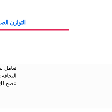
التوازن الص
تعامل ب
النحافة؛
تتضح لك