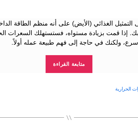
 التمثيل الغذائي (الأيض) على أنه منظم الطاقة الدا
ك. إذا قمت بزيادة مستواه، فستستهلك السعرات الح
رع، ولكنك في حاجة إلى فهم طبيعة عمله أولاً.
“كيف
متابعة القراءة
تحسب
عدد
السعرات
ت الحرارية
الحرارية
التي
تحتاجها
ومعدل
الايض