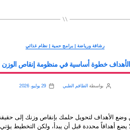
بين
الأطعمة
|
الحصص
التي
التصنيفات
تحتاجها
رشاقة ورياضة | برامج حمية | نظام غذائي
من
لأهداف خطوة أساسية في منظومة إنقاص الوزن ب
أجل
حمية
متوازنة”
بواسطة
الطاقم الطبي
29 يوليو، 2026
كاتب
تاريخ
المقالة
المقالة
 وضع الأهداف لتحويل حلمك بإنقاص وزنك إلى حقيقة
لا يضع أهدافاً محددة قبل أن يبدأ، ولكن التخطيط يؤتي 