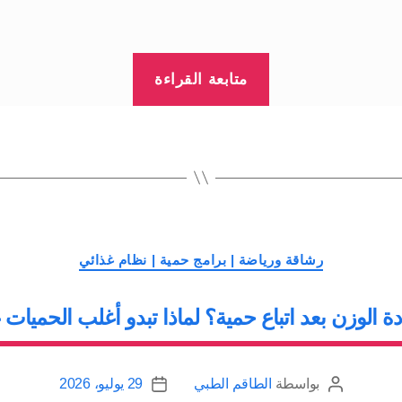
“وضع
متابعة القراءة
الأهداف
خطوة
أساسية
في
منظومة
إنقاص
التصنيفات
الوزن
رشاقة ورياضة | برامج حمية | نظام غذائي
بنجاح”
ة الوزن بعد اتباع حمية؟ لماذا تبدو أغلب الحميات 
بواسطة
الطاقم الطبي
29 يوليو، 2026
كاتب
تاريخ