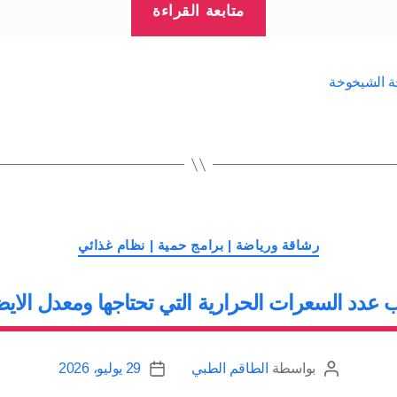
متابعة القراءة
المبكرة
بسبب
زيادة
ة الشيخوخة
الوزن”
التصنيفات
رشاقة ورياضة | برامج حمية | نظام غذائي
دد السعرات الحرارية التي تحتاجها ومعدل الاي
بواسطة
الطاقم الطبي
29 يوليو، 2026
كاتب
تاريخ
المقالة
المقالة