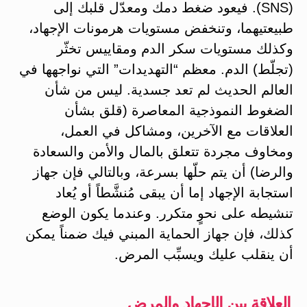
(SNS). فيعود ضغط دمك ومعدّل قلبك إلى
طبيعتيهما، وتنخفض مستويات هرمونات الإجهاد،
وكذلك مستويات سكر الدم ومقاييس تخثّر
(تجلّط) الدم. معظم “التهديدات” التي نواجهها في
العالم الحديث لم تعد جسدية. ليس من شأن
الضغوط النموذجية المعاصرة (قلق بشأن
العلاقات مع الآخرين، ومشاكل في العمل،
ومخاوف مجردة تتعلق بالمال والأمن والسعادة
والرضا) أن يتم حلّها بسرعة، وبالتالي فإن جهاز
استجابة الإجهاد إما أن يبقى مُنشَّطاً أو يُعاد
تنشيطه على نحوٍ متكرر. وعندما يكون الوضع
كذلك، فإن جهاز الحماية المبني فيك ضمناً يمكن
أن ينقلب عليك ويسبِّب المرض.
العلاقة بين الإجهاد والمرض