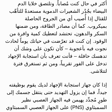
أكثر في حال كنت مُصاباً. وتلتصق خلايا الدم
البيضاء بجُدُر الشعيرات الدموية مستعدةً للتأهّب
للقتال إذا أُصيب أي من الجروح الحاصلة
بميكروب. كما أن مصادر الطاقة، ومن ضمنها
السكر والدهون، تحتشد لتعطيك كمية وافرة من
الوقود. إن كنت قد تعرّضت في حياتك يوماً لحادث
نجوت فيه بأعجوبة – كأن تكون على وشك أن
تدهسك حافلة – فأنت تعرف بأن استجابة الإجهاد
تدخل على الفور تقريباً، ومن ثم تستغرق فترة
لتتلاشى.
إذا كان جهاز استجابة الإجهاد لديك يقوم بوظيفته
جيداً، فما إن يزول التهديد حتى ينتقل جسمك إلى
طورٍ مُجدِّد يهيمن فيه الجهاز العصبي نظير
السمبثاوي (PNS) على الجهاز العصبي السمبثاوي