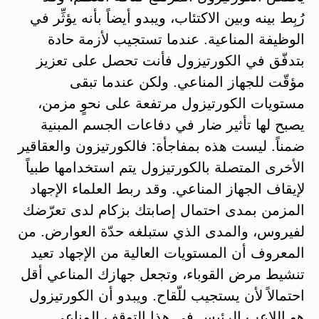
رُبِط بينه وبين الاكتئاب، ويبدو أيضاً بأنه يؤثِّر في
الوظيفة المناعية. عندما تستجيب لأزمة حادة
بتدفّق في الكورتيزول فأنت تحصل على تعزيز
مؤقّت للجهاز المناعي. ولكن عندما تبقى
مستويات الكورتيزول مرتفعة على نحوٍ مزمن،
يصبح لها تأثير ضار في دفاعات الجسم المبنية
ضمناً. ليست هذه بمفاجأة: فالكورتيزون والعقاقير
الأخرى المتصلة بالكورتيزول يتم استخدامها طبياً
لإيقاف الجهاز المناعي. وقد ربط العلماء الإجهاد
المزمن بمدى احتمال إصابتك بزكام لدى تعرّضك
لفيروس، والمدى الذي ستبلغه حدّة العوارض. من
المعروف أن المستويات العالية من الإجهاد تعيد
تنشيط مرض القوباء، وتجعل جهازك المناعي أقل
احتمالاً لأن يستجيب للّقاح. ويبدو أن الكورتيزول
هو اللاعب الرئيس في هذا التوقف المناعي.