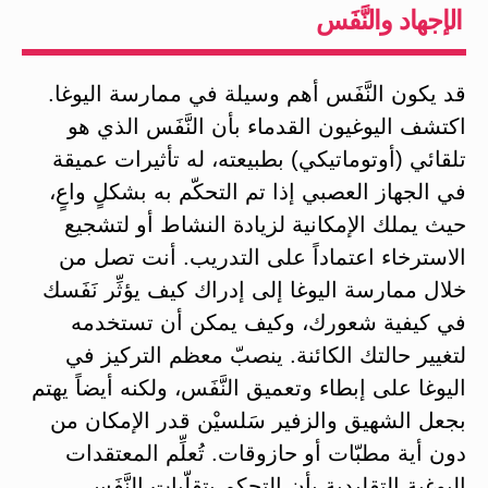
الإجهاد والنَّفَس
قد يكون النَّفَس أهم وسيلة في ممارسة اليوغا.
اكتشف اليوغيون القدماء بأن النَّفَس الذي هو
تلقائي (أوتوماتيكي) بطبيعته، له تأثيرات عميقة
في الجهاز العصبي إذا تم التحكّم به بشكلٍ واعٍ،
حيث يملك الإمكانية لزيادة النشاط أو لتشجيع
الاسترخاء اعتماداً على التدريب. أنت تصل من
خلال ممارسة اليوغا إلى إدراك كيف يؤثِّر نَفَسك
في كيفية شعورك، وكيف يمكن أن تستخدمه
لتغيير حالتك الكائنة. ينصبّ معظم التركيز في
اليوغا على إبطاء وتعميق النَّفَس، ولكنه أيضاً يهتم
بجعل الشهيق والزفير سَلسيْن قدر الإمكان من
دون أية مطبّات أو حازوقات. تُعلِّم المعتقدات
اليوغية التقليدية بأن التحكم بتقلّبات النَّفَس