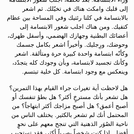
إلى قلبك وامكث هناك في تخيّلك. ثم اشعر
بالابتسامة في كلتا رئتيك وفي المساحة بين عظام
كتفيك. ومن هناك اجلب شعور الابتسامة إلى
أعضائك البطنية وجهازك الهضمي، وأسفل ظهرك،
وحوضك، ورِجليك. وأخيراً اشعر بكامل جسمك
وكأنّه ابتسامة واحدة كبيرة حرة ومتألقة. اشعر
وكأنك تجسيد لابتسامة، وبأن وجودك كله يتجدّد،
وينعكس مع وجود ابتسامة. كل خلية تبتسم.
هل لاحظت أية تغيرات جراء القيام بهذا التمرين؟
هل تشعر بأنك مسترخٍ أكثر؟ هل بطؤ تنفسك أو
أصبح أعمق؟ هل أصبح مزاجك أكثر ابتهاجاً؟ من
المحتمل أنك لم تشعر بالكثير. يختلف الناس من
ناحية الصُوَر الذهنية التي تنجح معهم على نحوٍ
أفضل. إذا كنت شخصاً بصرياً أكثر، فقد تستجيب