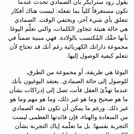
يقول رود سترايكر بأن الصمادي تحدث عندما
تكون مستغرقاً كلياً بما تفعله: ليست هناك أفكار
تتعلق بأي شيء آخر، ويختفي الوقت. الصمادي
هي حالة هنيئة تتجاوز الكلمات، والتي تعلِّم اليوغا
بأنها حقّك المُكتسب بالولادة. فهي مبنية ضمناً في
مجموعة داراتك الكهربائية رغم أنك قد تحتاج لأن
تتعلم كيفية الوصول إليها.
اليوغا هي طريقة، أو مجموعة من الطرق،
للوصول إلى حالة الصمادي. يعتقد اليوغيون بأنك
عندما تهدِّئ العقل فأنت تصل إلى إدراكات بشأن
ما هو صحيح وما هو غير ذلك، وما هو مهم وما هو
غير ذلك. ورغم ما يمكن أن تكون عليه الصمادي
من السعادة والهناء، فإن فائدتها العظمى ليست
التجربة نفسها: بل ما تعلّمه إياك التجربة بشأن