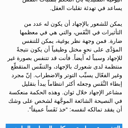
يساعد في تهدئة تقلبات العقل.
يمكن للشعور بالإجهاد أن يكون له عدد من
التأثيرات في النَّفَس، والتي هي في معظمها
ضارة. فمن وجهة نظر يوغية، يمكن للتنفس
المؤدَّى على نحوٍ مختل وظيفياً أن يكون نتيجةً
للإجهاد وسبباً له أيضاً. فأنت قد تتنفس بصورة غير
منتظمة لدى شعورك بالإجهاد، والتنفّس المتقطّع
وغير الفعّال يسبِّب التوتر والاضطراب. إنّ مجرد
إبطاء النَّفَس وجعله أكثر انتظاماً يبدأ بتقليل
مشاعر الإجهاد خلال ثوان. وهذه الحكمة منعكسة
في النصيحة الشائعة الموجَّهة لشخص على وشك
أن يفقد تمالكه لنفسه: “خذ نَفَساً عميقاً”.