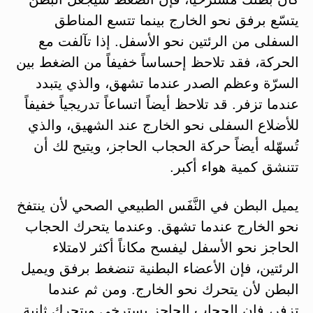
يتسّع برفق نحو الخارج بينما تتسع المناطق
السفلى من الرئتين نحو الأسفل. إذا تآلفت مع
الحركة، فقد تلاحظ إحساساً خفيفاً من الضغط بين
السرّة وعظم الصدر عندما تشهق، والذي يتبدد
عندما تزفر. قد تلاحظ أيضاً اتساعاً تدريجياً خفيفاً
للأضلاع السفلى نحو الخارج عند الشهيق، والذي
تُسهّله أيضاً حركة الحجاب الحاجز، ويتيح لك أن
تتنشق كمية هواء أكبر.
يميل البطن في النَّفَس الطبيعي الصحي لأن ينتفخ
نحو الخارج عندما تشهق. وعندما يتحرك الحجاب
الحاجز نحو الأسفل ليفسح مكاناً أكثر لامتلاء
الرئتين، فإن الأعضاء البطنية تنضغط برفق ويميل
البطن لأن يتحرك نحو الخارج. ومن ثم عندما
تزفر، فإن الحجاب الحاجز يسترخي ويتحرك ثانية