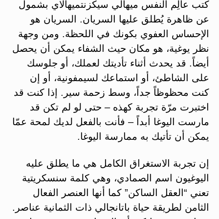
كتب عالِم النفس ميهالي سيكزنتميهالاي بشمول
عن ظاهرة يُطلق عليها السريان. السريان هو
الإحساس العفوي بكونك في اللحظة. ومن وجهة
نظر يوغية، هو مكان حيث الشفاء يمكن أن يحصل
أيضاً. قد يحدث أثناء تأديتك لعملك، أو جلوسك
على الشاطئ، أو استماعك لسيمفونية، أو إن
كنت محظوظاً جداً، وسط زحمة سير. إذا كنت قد
اختبرت مرّة تجربة كهذه – حتى لو لم تكن قد
مارست اليوغا أبداً – فأنت بالفعل لديك لمحة عمّا
يمكن أن تأتيك به ممارسة اليوغا.
إن تجربة الاستغراق الكامل هي ما يطلق عليه
اليوغيون اسم الصمادي، وهي كلمة سنسكريتية
تعني “العقل الساكن” كما أنها العنصر الفعال
الثامن لطريقة حياة باتانجالي ذات الثمانية عناصر.