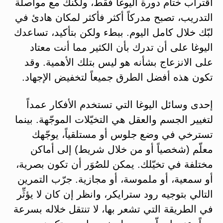
اقتراب ختام دورة اليوغا فقط، ولكنك مع مواصلة
التدريب، تصبح مدركاً أكثر فأكثر لمكان هادئ في
لبّك خلال كامل اليوم. ببطء ولكن بتأكيد، تساعدك
اليوغا على أن تدرك بأن الكثير مما أنت معتاد
على الانزعاج بشأنه هو ليس بتلك الأهمية. وقد
تكون هذه أفضل الطرق جميعاً لتخفيض الإجهاد.
إحدى وسائل اليوغا التي تستخدم الأفكار عمداً
لتغيير الجسم والعقل هي التخيّلات الموجّهة. بينما
تسترخي في وضع جلوس أو مستلقياً، يوجّهك
معلّم (شخصياً أو من خلال شريط) إلى أماكن
مختلفة في تخيّلك. يمكن للصُوَر أن تكون بصرية،
أو سمعية، أو ملموسة، أو مجازية. جرّب التمرين
التالي بتوجيه رود سترايكر، وانظر إن كان لا يؤثِّر
في الطريقة التي تشعر بها، لا تنتقل خلاله بسرعة