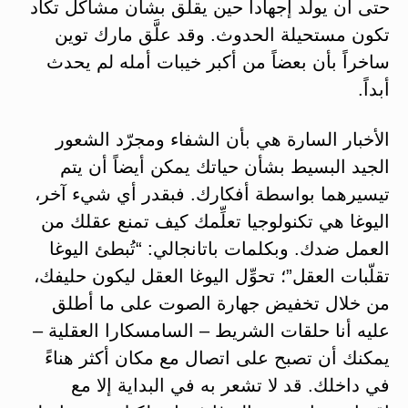
حتى أن يولِّد إجهاداً حين يقلق بشأن مشاكل تكاد
تكون مستحيلة الحدوث. وقد علَّق مارك توين
ساخراً بأن بعضاً من أكبر خيبات أمله لم يحدث
أبداً.
الأخبار السارة هي بأن الشفاء ومجرّد الشعور
الجيد البسيط بشأن حياتك يمكن أيضاً أن يتم
تيسيرهما بواسطة أفكارك. فبقدر أي شيء آخر،
اليوغا هي تكنولوجيا تعلِّمك كيف تمنع عقلك من
العمل ضدك. وبكلمات باتانجالي: “تُبطئ اليوغا
تقلّبات العقل”؛ تحوِّل اليوغا العقل ليكون حليفك،
من خلال تخفيض جهارة الصوت على ما أطلق
عليه أنا حلقات الشريط – السامسكارا العقلية –
يمكنك أن تصبح على اتصال مع مكان أكثر هناءً
في داخلك. قد لا تشعر به في البداية إلا مع