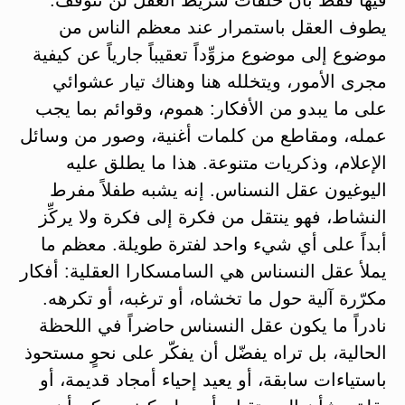
يطوف العقل باستمرار عند معظم الناس من
موضوع إلى موضوع مزوِّداً تعقيباً جارياً عن كيفية
مجرى الأمور، ويتخلله هنا وهناك تيار عشوائي
على ما يبدو من الأفكار: هموم، وقوائم بما يجب
عمله، ومقاطع من كلمات أغنية، وصور من وسائل
الإعلام، وذكريات متنوعة. هذا ما يطلق عليه
اليوغيون عقل النسناس. إنه يشبه طفلاً مفرط
النشاط، فهو ينتقل من فكرة إلى فكرة ولا يركِّز
أبداً على أي شيء واحد لفترة طويلة. معظم ما
يملأ عقل النسناس هي السامسكارا العقلية: أفكار
مكرّرة آلية حول ما تخشاه، أو ترغبه، أو تكرهه.
نادراً ما يكون عقل النسناس حاضراً في اللحظة
الحالية، بل تراه يفضّل أن يفكّر على نحوٍ مستحوذ
باستياءات سابقة، أو يعيد إحياء أمجاد قديمة، أو