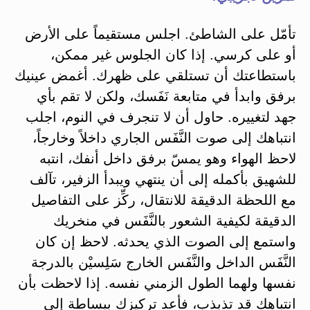
تأمّل على الشاطئ. اجلس مستقيماً على الأرض
أو على كرسي. إذا كان الجلوس غير ممكن،
باستطاعتك أن تستلقي على ظهرك. أغمض عينيك
برفق وابدأ في متابعة نَفَسك، ولكن لا تقم بأي
جهد لتغييره. حاول أن لا تنجرف في النوم، اجلب
انتباهك إلى صوت النَّفَس الجاري داخلاً وخارجاً،
لاحظ الهواء وهو يمسّ برفق داخل أنفك، انتبه
للشهيق بأكمله إلى أن ينتهي ويبدأ الزفير، تآلف
مع اللحظة الدقيقة للانتقال، ركِّز على التفاصيل
الدقيقة لكيفية الشعور بالنَّفَس في منخريك
واستمع إلى الصوت الذي يحدثه. لاحظ إن كان
النَّفَس الداخل والنَّفَس الخارج سَلِسيْن بالدرجة
نفسها ولهما الطول الزمني نفسه. إذا لاحظت بأن
انتباهك قد تذبذب، فأعد تركيزك ببساطة إلى