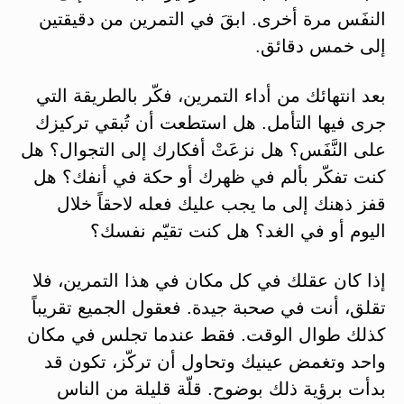
النفَس مرة أخرى. ابقَ في التمرين من دقيقتين
إلى خمس دقائق.
بعد انتهائك من أداء التمرين، فكّر بالطريقة التي
جرى فيها التأمل. هل استطعت أن تُبقي تركيزك
على النَّفَس؟ هل نزعَتْ أفكارك إلى التجوال؟ هل
كنت تفكّر بألم في ظهرك أو حكة في أنفك؟ هل
قفز ذهنك إلى ما يجب عليك فعله لاحقاً خلال
اليوم أو في الغد؟ هل كنت تقيّم نفسك؟
إذا كان عقلك في كل مكان في هذا التمرين، فلا
تقلق، أنت في صحبة جيدة. فعقول الجميع تقريباً
كذلك طوال الوقت. فقط عندما تجلس في مكان
واحد وتغمض عينيك وتحاول أن تركّز، تكون قد
بدأت برؤية ذلك بوضوح. قلّة قليلة من الناس