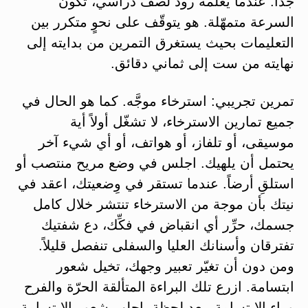
جداً. عندما يعلّمه رود لصف دراسي، تكون
السرعة متمهّلة. هو يتوقّف على نحوٍ متكرر بين
التعليمات بحيث يستغرق التمرين من بدايته إلى
نهايته من ست إلى ثماني دقائق.
تمرين تجريبي: استرخاء موجَّه. كما هو الحال في
جميع تمارين الاسترخاء، لا تشغّل أولاً أية
موسيقى، أو تلفاز، أو هواتف، أو أي شيء آخر
يحتمل أن يلهيك. اجلس في وضع مريح منتصب أو
استلقِ أرضاً. عندما تستقر في وِضعيتك، اعقد في
نيتك بأن موجة من الاسترخاء تنتشر خلال كامل
جسمك، حرِّر أي انقباض في فكِّك، دع شفتيك
تفترقان وأسنانك العليا والسفلى تنفصل قليلاً.
ومن دون أن تغيّر تعبير وجهك، تخيل شعور
ابتسامة. ازرع تلك البراءة المتألقة الحرّة والفرح
وراء الابتسامة. بعد لحظة، اجلب شعور الابتسامة