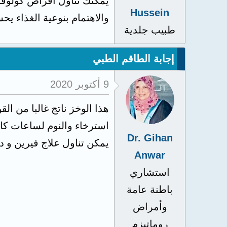
يمكنك تناول أقراص كولوفرين Coloverine Aمرتين يوميا ومالوكس بلس ٣ م
Hussein
والاهتمام بنوعية الغذاء يحس
طبيب جلدية
إجابة الطاقم الطبي
9 أكتوبر 2020
هذا الوخز ناتج غالبا من ا
استرخاء والنوم لساعات كاف
Dr. Gihan
يمكن تناول علاج فيرين و د
Anwar
استشاري
باطنة عامة
وأمراض
روماتيزم