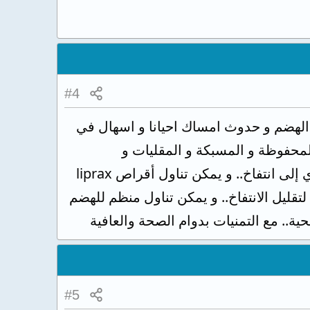
#4
 الهضم و حدوث امساك احيانا و اسهال في
لمحفوظة و المسبكة و المقليات و
المشروبات الغازية و المنبهات كالشاي و القهوة... و تجنب البقوليات بكثرة لأنها تؤدي إلى انتفاخ.. و يمكن تناول أقراص liprax
للمعدة قرص قبل الأكل بربع ساعة 3مرات يوميا.. و يمكن تناول أقراص eucarbon لتقليل الانتفاخ.. و يمكن تناول منظم للهضم
#5