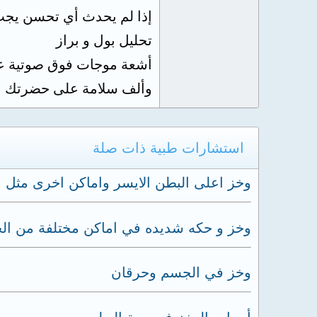
إذا لم يحدث أي تحسن يجب
تحليل بول و براز
أشعة موجات فوق صوتية ع
وألف سلامة على حضرتك
استشارات طبية ذات صلة
وخز اعلى البطن الايسر واماكن اخرى مثل 
وخز و حكه شديده في اماكن مختلفة من ا
وخز في الجسم وحرقان