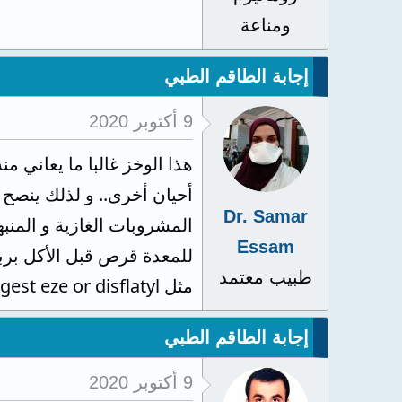
ومناعة
إجابة الطاقم الطبي
9 أكتوبر 2020
هذا الوخز غالبا ما يعاني
أحيان أخرى.. و لذلك ينصح
Dr. Samar
Essam
طبيب معتمد
مثل digest eze or disflatyl.. و ينصح بتناول الأطعمة المسلوقة حيث تكون أكثر صحية.. مع التمنيات بدوام الصحة والعافية
إجابة الطاقم الطبي
9 أكتوبر 2020