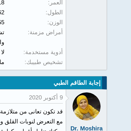
العمر
18
الطول
62
الوزن
55
أمراض مزمنة
تش
وا
أدوية مستخدمة
لا
تشخيص طبيبك
ما
إجابة الطاقم الطبي
9 أكتوبر 2020
قد تكون تعانى من متلازمة
مع التعرض لنوبات القلق وال
Dr. Moshira