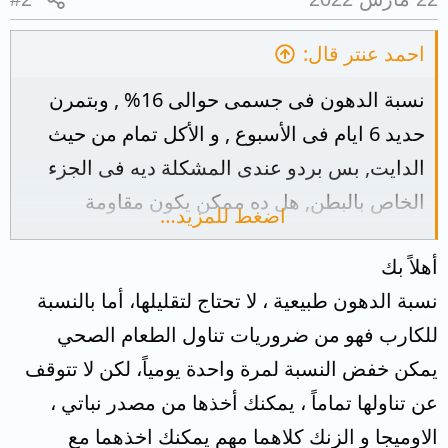
احمد عنتر قال:
نسبة الدهون فى جسمى حوالى 16% , وبتمرن
حديد 6 ايام فى الأسبوع , و الأكل تمام من حيث
الدايت, بس بردو عندى المشكلة ديه فى الجزء
الخاص بالبطن, هل ده ممكن يكون مقاومة
اضغط للمزيد…
انسولين فى جسمى؟ , وهل فى المرحلة ديه من
أهلاً بك
وزنى و انى بحاول انزل شوية فى نسبة الدهون و
نسبة الدهون طبيعية ، لا تحتاج لتقليلها، أما بالنسبة
عايز ابنى عضلات فى نفس الوقت المفروض
للكارب فهو من ضروريات تناول الطعام الصحي
ادخل فى اكلى مصادر كارب زى الشوفان و الأرز
يمكن خفض النسبة لمرة واحدة يومياً، لكن لا تتوقف
ولا انقص كارب بحيث يكون من الخضار فقط؟ و
عن تناولها تماماً ، يمكنك أخذها من مصدر نباتي ،
هل اخد مصدر اوميجا 3 احسن ولا زينك و ايه
الاوميجا و الزنك كلاهما مهم يمكنك اخذهما مع
احسن منتج من الصيدلية كا مكمل؟