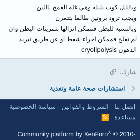
وبالليل كوب بليله وهي غله القمح باللبن
ويجب تزود بروتين طالما بتتمرن
وبالنسبه للبطن فممكن انزالها بتمرينات البطن وان
لم تفلح فممكن اجراء شفط او عن طريق تبريد
الدهون cryolipolysis
الرابط
شارك:
استشارات صحة عامة وتغذية
إتصل بنا
الشروط والقوانين
سياسة الخصوصية
مساعدة
R
S
S
®
Community platform by XenForo
© 2010-