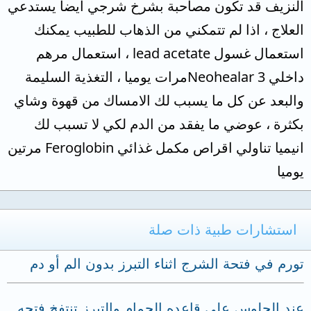
النزيف قد تكون مصاحبة بشرخ شرجي ايضا يستدعي
العلاج ، اذا لم تتمكني من الذهاب للطبيب يمكنك
استعمال غسول lead acetate ، استعمال مرهم
داخلي Neohealar 3مرات يوميا ، التغذية السليمة
والبعد عن كل ما يسبب لك الامساك من قهوة وشاي
بكثرة ، عوضي ما يفقد من الدم لكي لا تسبب لك
انيميا تناولي اقراص مكمل غذائي Feroglobin مرتين
يوميا
استشارات طبية ذات صلة
تورم في فتحة الشرج اثناء التبرز بدون الم أو دم
عند الجلوس على قاعده الحمام والتبرز تنتفخ فتحه