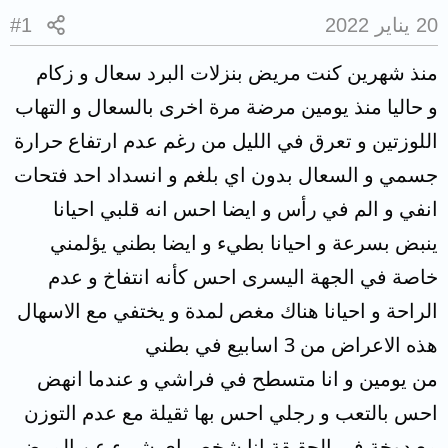
20 يناير 2022
#1
منذ شهرين كنت مريض بنزلات البرد سعال و زكام
و حاليا منذ يومين مرضة مرة اخرى بالسعال و التهاب
اللوزتين و تعرق في الليل من رغم عدم ارتفاع حرارة
جسمي و السعال بدون اي بلغم و انسداد احد فتحات
انفي و الم في رأس و ايضا احس انه قلبي احيانا
ينبض بسرعة و احيانا بطيء و ايضا بطني يؤلمني
خاصة في الجهة اليسرى احس كأنه انتفاخ و عدم
الراحة و احيانا هناك مغص لمدة و يختفي مع الاسهال
هذه الاعراض من 3 اسابيع في بطني
من يومين و انا متسطح في فراشي و عندما انهض
احس بالتعب و رجلي احس بها ثقيلة مع عدم التوزن
مع دوخة في الحقيقة انا شخص اي شيء عن المرض