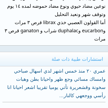
نوعين مضاد حيوي ونوع مضاد حموضه لمده ١٤ يوم
وتوقف شهر ونعيد التحليل
أما القولون العصبي خذي librax قرص ٣ مرات
وeucarbon وduphalac شراب و ganaton قرص ٣
مرات
استشارات طبية ذات صلة
عمري ٢٠ منذ خمس اشهر لدي اسهال صباحي
وامساك مسائي وجع ظهر واحيانا بطن وهبات
سخونة وقشعريرة تأتي يوميا تقريبا اشعر احيانا انا
رأسي ووجعهي كالنار...