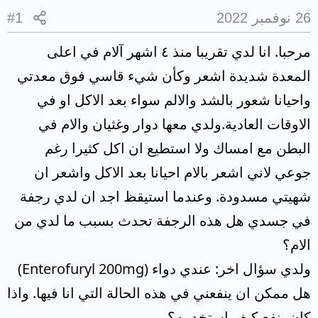
26 نوفمبر 2022
#1
مرحبا. انا لدي تقريبا منذ ٤ اشهر آلام في اعلى
المعدة شديدة اشعر وكأن شيء قاسي فوق معدتي
واحيانا شعور بالشد والالم سواء بعد الاكل او في
الاوقات العادية.ولدي معها دوار وغثيان والام في
البطن مع امساك ولا استطيع ان اكل كثيرا رغم
جوعي لاني اشعر بالام احيانا بعد الاكل واشعر ان
شهيتي مسدودة. وعندما استيقظ اجد ان لدي رجفة
في جسدي هل هذه الرجفة تحدث بسبب ما لدي من
الام؟
ولدي سؤال اخر: عندي دواء (Enterofuryl 200mg)
هل ممكن ان ينفعني في هذه الحالة التي انا فيها. واذا
كان ينفع كيف استخدمه؟