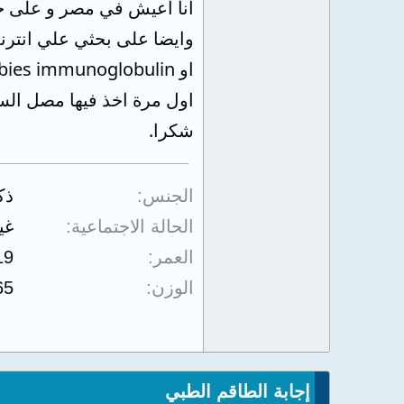
انا اعيش في مصر و على حس
وايضا على بحثي علي انترن
اول مرة اخذ فيها مصل الس
شكرا.
الجنس
ذك
الحالة الاجتماعية
غي
العمر
19
الوزن
65
إجابة الطاقم الطبي