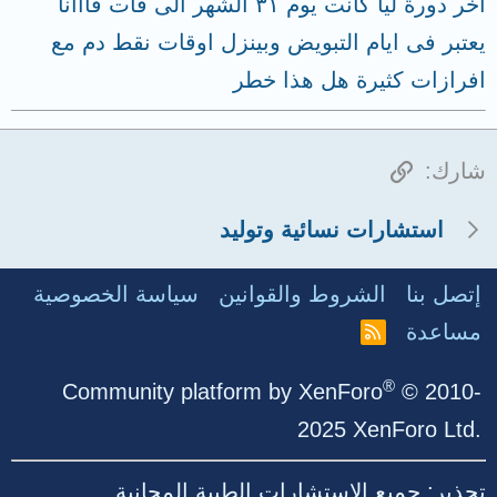
اخر دورة ليا كانت يوم ٣١ الشهر الى فات فااانا
يعتبر فى ايام التبويض وبينزل اوقات نقط دم مع
افرازات كثيرة هل هذا خطر
الرابط
شارك:
استشارات نسائية وتوليد
إتصل بنا
الشروط والقوانين
سياسة الخصوصية
مساعدة
R
S
S
®
Community platform by XenForo
© 2010-
2025 XenForo Ltd.
تحذير: جميع الاستشارات الطبية المجانية