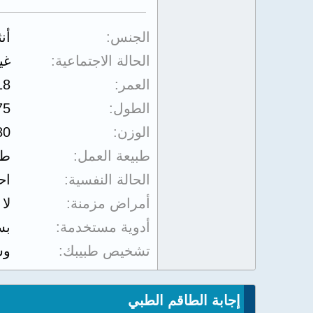
الجنس
أن
الحالة الاجتماعية
غي
العمر
18
الطول
75
الوزن
80
طبيعة العمل
طا
الحالة النفسية
اح
أمراض مزمنة
لا
أدوية مستخدمة
بست
تشخيص طبيبك
وس
إجابة الطاقم الطبي