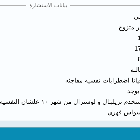
بيانات الاستشارة
ثى
ر متزوج
1
لبه
يانا اضطرابات نفسيه مفاجئه
 يوجد
خدم تريلبتال و لوسترال من شهر ١٠ علشان النفسيه
واس قهري