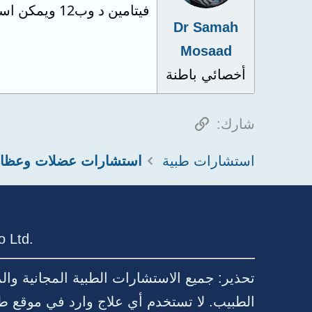
فيتامين د وب12 ويمكن استخدام فيتامين ب12امبول والفنتيرن ق وكيتولاك امبول مسكن وربنايعافيك
Dr Samah
Mosaad
أخصائي باطنة
الرابط
شارك:
استشارات طبية
 Ltd.
تحذير: جميع الاستشارات الطبية المجانية وا
الطبيب. لا تستخدم أي علاج وارد في موقع ط