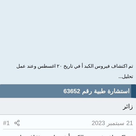
تم اكتشاف فيروس الكبد أ في تاريخ ٢٠ اغسطس وعند عمل
تحليل...
استشارة طبية رقم 63652
زائر
21 سبتمبر 2023
#1