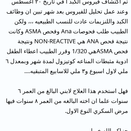
تم اكتشاف فيروس الكبد أ في تاريخ ٢٠ اغسطس
وعند عمل تحليل للفيروس بعد شهر تبين ان وظائف
الكبد واللنزيمات عادت للنسب الطبيعيه ،،، ولكن
الطبيب طلب فحوصات Ana وفحص ASMA وكانت
نتيجة فحص ANA هي NON-REACTIVE ونتيجة
فحص ASMAهي 1/320 وقرر الطبيب اعطاء الطفل
ادوية مثبطات المناعه كوتيزول لمدة شهر وبمعدل ٦
ملي لاول اسبوع و٣ ملي للاسابيع المتبقيه....
فهل استخدم هذا العلاج لابني البالغ من العمر ٦
سنوات علما ان اخته البالغه من العمر ٨ سنوات فيها
مرض السكري النوع الاول.
جزاكم الله خيرا