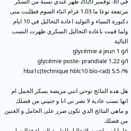
في 30 نوفمبر 2020 ظهر عندي نسبة من السكر
مرتفعة نوعا ما 1.03 غرام اثناء الصوم فطلبت منى
دكتورة النساء و التوليد اعادة التحاليل في 10 ايام
ولما قمت باعادة التحاليل السكري ظهرت النسب
التالية
glycémie a jeun 1 g/l
glycémie poste- prandiale 1.22 g/l
%/ 5.5 (hba1c(technique hblc10 bio-rad
هل هده النتائج توحي انني مريضة بسكر الحمل ام
انها نسب عادية لا تضر ني انا و جنيني من فضلك
و ماهي النتائج الدي تكون ضرر على الحامل و الجنين
من فضلك
علما انني اخدت التحاليل للطبيبة النساء فقالت لي