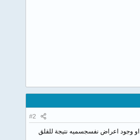
#2
ء او وجود اعراض نفسجسميه نتيجة للقلق