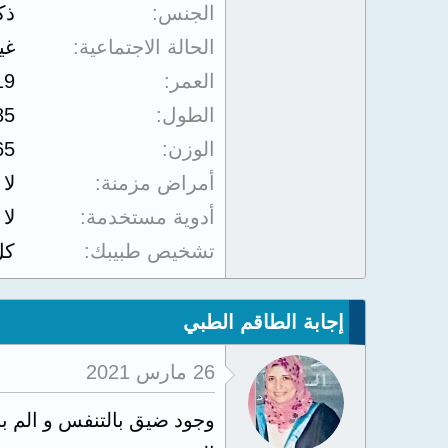
الجنس
ذك
الحالة الاجتماعية
غي
العمر
19
الطول
85
الوزن
65
أمراض مزمنة
لا
أدوية مستخدمة
لا
تشخيص طبيبك
كل
إجابة الطاقم الطبي
26 مارس 2021
وجود ضيق بالتنفس و الم ب