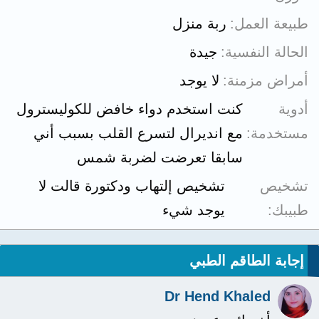
طبيعة العمل
ربة منزل
الحالة النفسية
جيدة
أمراض مزمنة
لا يوجد
أدوية
كنت استخدم دواء خافض للكوليسترول
مستخدمة
مع انديرال لتسرع القلب بسبب أني
سابقا تعرضت لضربة شمس
تشخيص
تشخيص إلتهاب ودكتورة قالت لا
طبيبك
يوجد شيء
إجابة الطاقم الطبي
Dr Hend Khaled