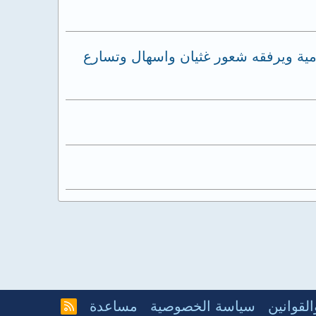
ومية ويرفقه شعور غثيان واسهال وتسارع
لقوانين
سياسة الخصوصية
مساعدة
R