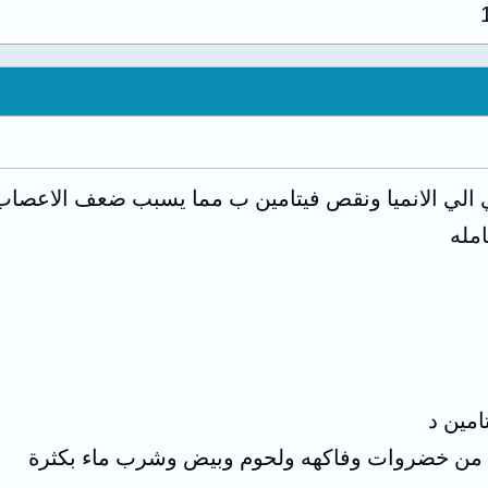
ي الي الانميا ونقص فيتامين ب مما يسبب ضعف الاعصاب ا
مله
امين د
وعه من خضروات وفاكهه ولحوم وبيض وشرب ماء بكثرة