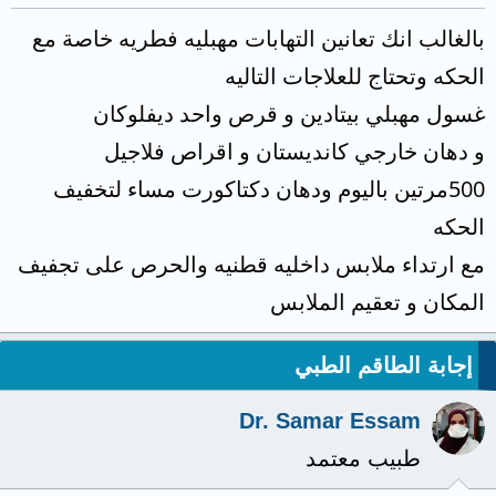
بالغالب انك تعانين التهابات مهبليه فطريه خاصة مع
الحكه وتحتاج للعلاجات التاليه
غسول مهبلي بيتادين و قرص واحد ديفلوكان
و دهان خارجي كانديستان و اقراص فلاجيل
500مرتين باليوم ودهان دكتاكورت مساء لتخفيف
الحكه
مع ارتداء ملابس داخليه قطنيه والحرص على تجفيف
المكان و تعقيم الملابس
إجابة الطاقم الطبي
Dr. Samar Essam
طبيب معتمد