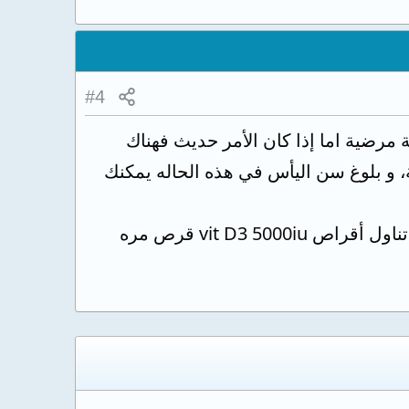
#4
مرضية اما إذا كان الأمر حديث فهناك
 و بلوغ سن اليأس في هذه الحاله يمكنك
اما بالنسبة لتعويض نقص فيتامين د فالنقص لديك يعتر متوسط وليس شديد يمكنك تناول أقراص vit D3 5000iu قرص مره