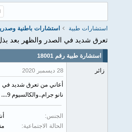
استشارات طبية
استشارات باطنية وصدري
تعرق شديد في الصدر والظهر بعد بذل
استشارة طبية رقم 18001
زائر
28 ديسمبر 2020
نانو جرام..والكالسيوم 9.... وصورة الدم cbc طبيعية..كم الجرعة المطلوبة لعلاج نقص فيتامين دال
الجنس
أن
الحالة الاجتماعية
مت