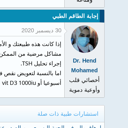
إجابة الطاقم الطبي
30 ديسمبر 2020
إذا كانت هذه طبيعتك و ال
مشاكل مرضية من الممكن أن
Dr. Hend
إجراء تحليل TSH.
Mohamed
أخصائي قلب
أسبوعيا أو vit D3 1000iu قرص مره يوميا. شفاكي الله وعفاكي.
وأوعية دموية
استشارات طبية ذات صلة
ارهاق والم في الجهة اليسرى من الصدر عن