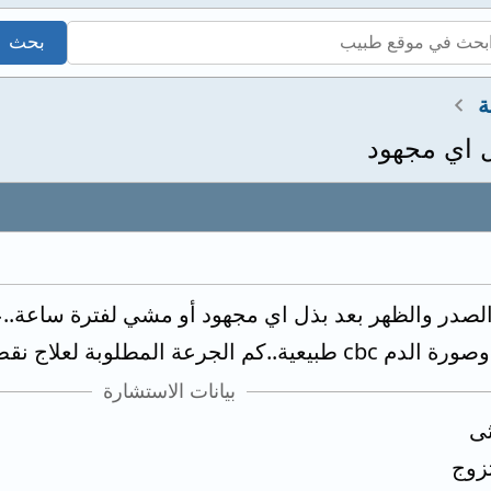
ة
 اي مجهود
بيانات الاستشارة
ثى
زوج