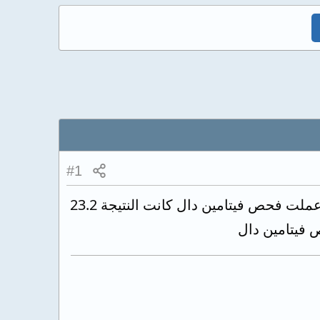
#1
أعاني من تعرق شديد في الصدر والظهر بعد بذل اي مجهود أو مشي لفترة ساعة..عملت فحص فيتامين دال كانت النتيجة 23.2