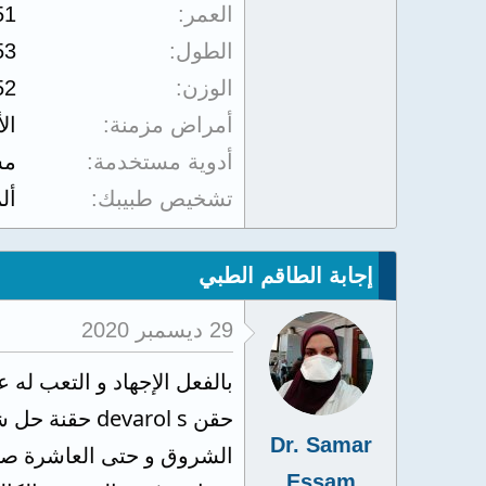
العمر
51
الطول
53
الوزن
52
أمراض مزمنة
ال
أدوية مستخدمة
مس
تشخيص طبيبك
أل
إجابة الطاقم الطبي
29 ديسمبر 2020
حقن varol s
Dr. Samar
الشروق و حتى العاشرة صبا
Essam