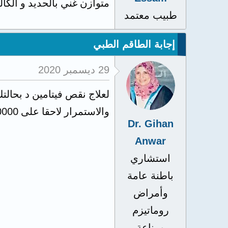
متوازن غني بالحديد و الكا
طبيب معتمد
إجابة الطاقم الطبي
29 ديسمبر 2020
لعلاج نقص فيتامين د بحالتك الجرعه هي 30000 و
والاستمرار لاحقا على 10000 وحدة كل اسبوعين لمدة ست شهور لتثبيت المعدل الطبيعي
Dr. Gihan
Anwar
استشاري
باطنة عامة
وأمراض
روماتيزم
ومناعة