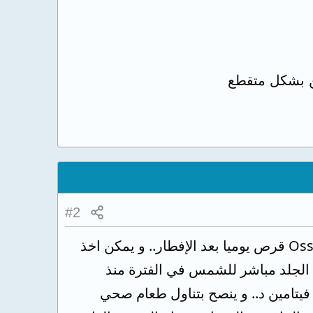
ن بشكل متقطع
#2
بالفعل الإجهاد و التعب له علاقة بنقص فيتامين د.. يمكن تناول أقراص Ossofortin 0.25 قرص يوميا بعد الإفطار.. و يمكن اخذ
كون الجلد مباشر للشمس في الفترة منذ
يتامين د.. و ينصح بتناول طعام صحي