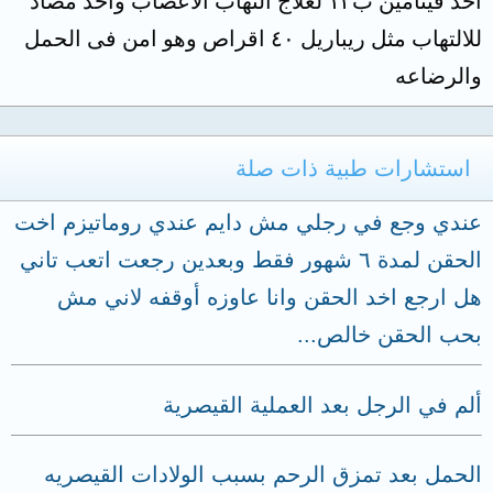
اخذ فيتامين ب١٢ لعلاج التهاب الاعصاب واخذ مضاد
للالتهاب مثل ريباريل ٤٠ اقراص وهو امن فى الحمل
والرضاعه
استشارات طبية ذات صلة
عندي وجع في رجلي مش دايم عندي روماتيزم اخت
الحقن لمدة ٦ شهور فقط وبعدين رجعت اتعب تاني
هل ارجع اخد الحقن وانا عاوزه أوقفه لاني مش
بحب الحقن خالص...
ألم في الرجل بعد العملية القيصرية
الحمل بعد تمزق الرحم بسبب الولادات القيصريه