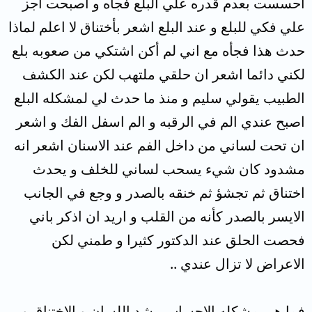
احسست بعدم قدره علي البلع فجأه و اصبحت اجز
علي فكي للبلع و عند البلع اشعر بأختناق لا اعلم لماذا
حدث هذا فجأه مع اني لم أكن اشتكي من صعوبه بلع
لكني دائما اشعر ان حلقي ملتهب لكن عند الكشف
الطبيب يقولي سليم و منذ ما حدث لي لمشكله البلع
اصبح عندي الم في الرقبه و الم اسفل الفك و اشعر
ان تحت لساني من داخل الفم عند الاسنان اشعر انه
مشدود كان شيء يسحب لساني للخلف و يحدث
اختناق ثم تجشؤ ثم خنقه بالصدر و وجع في الجانب
الايسر بالصدر كأنه من القلب و اريد ان اذكر باني
فحصت الحلق عند الدكتور كثيرا و طمني لكن
الاعراض لا تزال عندي ..
فما هي مشكله الاحساس بشد اللسان و الاختناق و