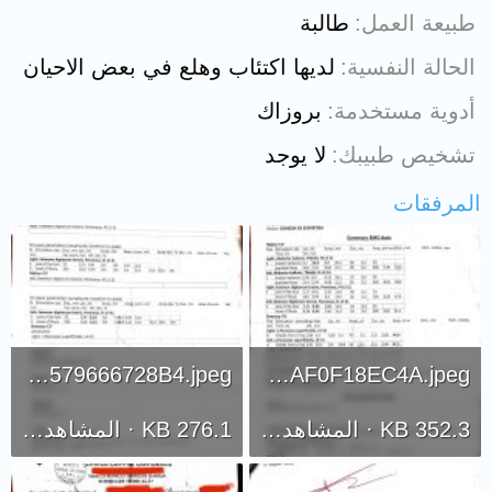
طبيعة العمل
طالبة
الحالة النفسية
لديها اكتئاب وهلع في بعض الاحيان
أدوية مستخدمة
بروزاك
تشخيص طبيبك
لا يوجد
المرفقات
29D48D62-24EB-43AF-9F46-8579666728B4.jpeg
A79E8951-17B9-4647-B2E2-5EAF0F18EC4A.jpeg
352.3 KB · المشاهدات: 268
276.1 KB · المشاهدات: 244