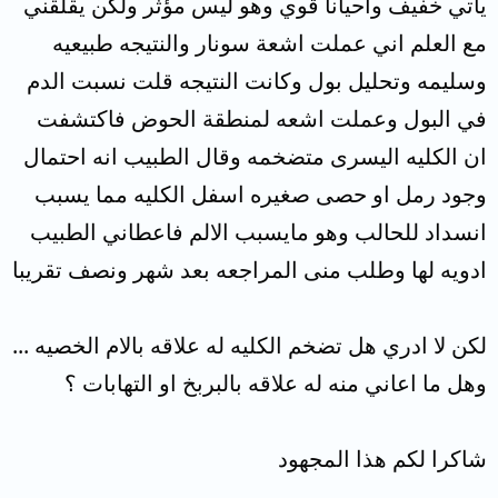
ياتي خفيف واحيانا قوي وهو ليس مؤثر ولكن يقلقني
مع العلم اني عملت اشعة سونار والنتيجه طبيعيه
وسليمه وتحليل بول وكانت النتيجه قلت نسبت الدم
في البول وعملت اشعه لمنطقة الحوض فاكتشفت
ان الكليه اليسرى متضخمه وقال الطبيب انه احتمال
وجود رمل او حصى صغيره اسفل الكليه مما يسبب
انسداد للحالب وهو مايسبب الالم فاعطاني الطبيب
ادويه لها وطلب منى المراجعه بعد شهر ونصف تقريبا
لكن لا ادري هل تضخم الكليه له علاقه بالام الخصيه ...
وهل ما اعاني منه له علاقه بالبربخ او التهابات ؟
شاكرا لكم هذا المجهود