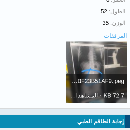
الطول
52
الوزن
35
المرفقات
1478D4CD-3B3B-4BF9-9602-EEBF23B51AF9.jpeg
72.7 KB · المشاهدات: 202
إجابة الطاقم الطبي