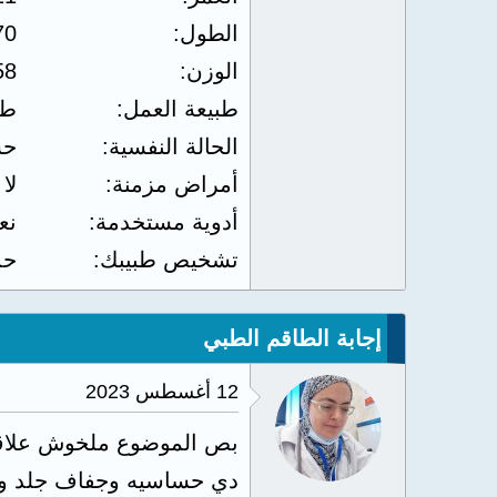
الطول
70
الوزن
58
طبيعة العمل
طا
الحالة النفسية
حس
أمراض مزمنة
لا
أدوية مستخدمة
نع
تشخيص طبيبك
حد
إجابة الطاقم الطبي
12 أغسطس 2023
بص الموضوع ملخوش علاقه
دي حساسيه وجفاف جلد وبتز