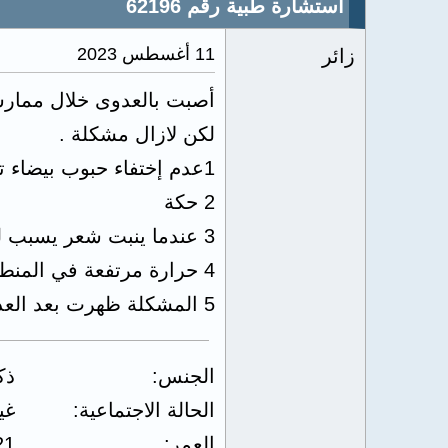
استشارة طبية رقم 62196
11 أغسطس 2023
زائر
أصبت بالعدوى خلال ممار
لكن لازال مشكلة .
1عدم إختفاء حبوب بيضاء تحت الجلد في المنطقة الحساسة: القضيب والخصيتين
2 حكة
3 عندما ينبت شعر يسبب لي مشكل عند إحتككه مع الجلد
4 حرارة مرتفعة في المنطقة الحساسة مع التقشر في الجلد
5 المشكلة ظهرت بعد العدوى مباشره
الجنس
ذك
الحالة الاجتماعية
غي
العمر
21