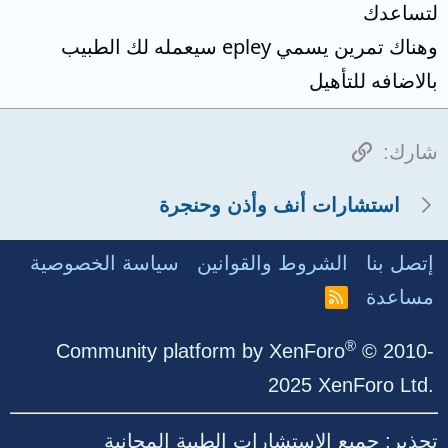
لتساعدك
وهناك تمرين يسمي epley سيعمله لك الطبيب
بالاضافه للتأهيل
الرابط
شارك:
استشارات أنف وأذن وحنجرة
إتصل بنا
الشروط والقوانين
سياسة الخصوصية
مساعدة
R
S
S
®
Community platform by XenForo
© 2010-
2025 XenForo Ltd.
تحذير: جميع الاستشارات الطبية المجانية