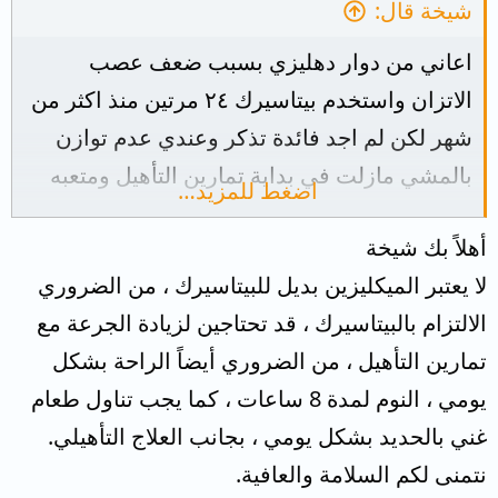
شيخة قال:
اعاني من دوار دهليزي بسبب ضعف عصب
الاتزان واستخدم بيتاسيرك ٢٤ مرتين منذ اكثر من
شهر لكن لم اجد فائدة تذكر وعندي عدم توازن
بالمشي مازلت في بداية تمارين التأهيل ومتعبه
اضغط للمزيد…
جدا سؤالي هل يمكن استخدم ميكليزين بدلا من
أهلاً بك شيخة
بيتاسيرك ؟
لا يعتبر الميكليزين بديل للبيتاسيرك ، من الضروري
الالتزام بالبيتاسيرك ، قد تحتاجين لزيادة الجرعة مع
تمارين التأهيل ، من الضروري أيضاً الراحة بشكل
يومي ، النوم لمدة 8 ساعات ، كما يجب تناول طعام
غني بالحديد بشكل يومي ، بجانب العلاج التأهيلي.
نتمنى لكم السلامة والعافية.