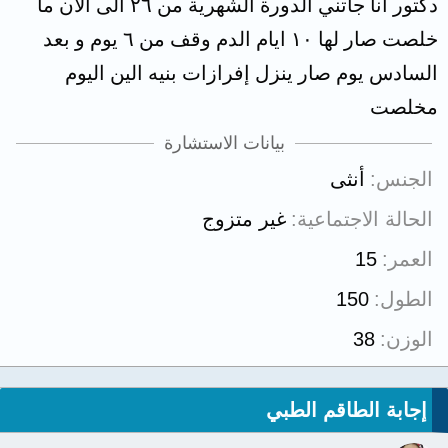
دكتور انا جاتني الدورة الشهرية من ٢٦ الى الان ما
خلصت صار لها ١٠ ايام الدم وقف من ٦ يوم و بعد
السادس يوم صار ينزل إفرازات بنيه الين اليوم
مخلصت
بيانات الاستشارة
الجنس
أنثى
الحالة الاجتماعية
غير متزوج
العمر
15
الطول
150
الوزن
38
إجابة الطاقم الطبي