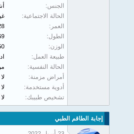
الجنس
أن
الحالة الاجتماعية
غي
العمر
28
الطول
69
الوزن
50
طبيعة العمل
اد
الحالة النفسية
مو
أمراض مزمنة
لا
أدوية مستخدمة
لا
تشخيص طبيبك
لا
إجابة الطاقم الطبي
23 أبريل 2022