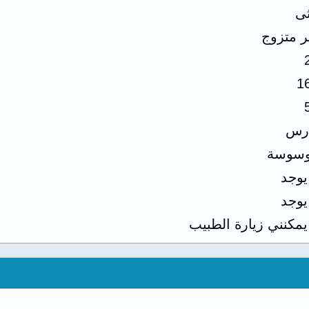
ثى
ر متزوج
1
رس
سوسة
 يوجد
 يوجد
 يمكنني زيارة الطبيب