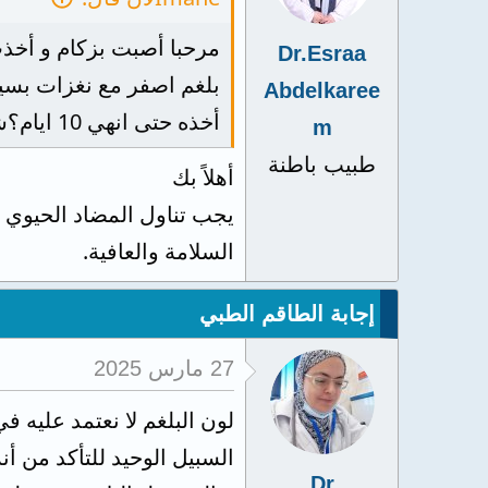
مرحبا أصبت بزكام و أخذت
Dr.Esraa
بلغم اصفر مع نغزات بسيط
Abdelkaree
أخذه حتى انهي 10 ايام؟شكرا
m
طبيب باطنة
أهلاً بك
السلامة والعافية.
إجابة الطاقم الطبي
27 مارس 2025
لون البلغم لا نعتمد عليه ف
السبيل الوحيد للتأكد من أ
Dr