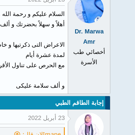
السلام عليكم و رحمة الله و
أهلاً و سهلاً بحضرتك و أل
Dr. Marwa
Amr
الاعراض التى ذكرتيها و خا
أخصائي طب
لمدة عشرة أيام
الأسرة
مع الحرص على تناول الأقراص فى موعدها المحدد (كل
و ألف سلامة عليكى
إجابة الطاقم الطبي
23 أبريل 2022
Imaneلان قال: