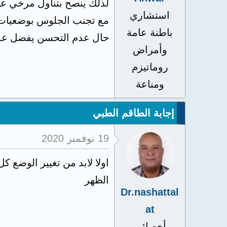
لذلك ينصح بتناول مرخي عضلات ميوفين و اقراص فيت
استشاري
مع تجنب الجلوس بوضعيات 
باطنة عامة
حال عدم التحسن يفضل عمل
وأمراض
روماتيزم
ومناعة
إجابة الطاقم الطبي
19 نوفمبر 2020
اولا لابد من تغيير الوضع
الظهر
Dr.nashattal
at
أخصائي