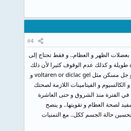
#4
ق بعضلات الظهر و العظام.. و فقط تحتاج إلى
ويلة و كذلك عدم الوقوف كثيرا لأن ذلك
يجهد العظام.. َو يمكن استخدام كريم مساج مثل relax or moov or alphakadol و جل مسكن مثل voltaren or diclac gel و
 الكالسيوم و الفيتامينات اللازمة لصحتك
 في الفترة منذ الشروق و حتى العاشرة
يد لصحة العظام و تقويتها.. و ينصح
حسين حالة الجسم ككل.. مع التمنيات