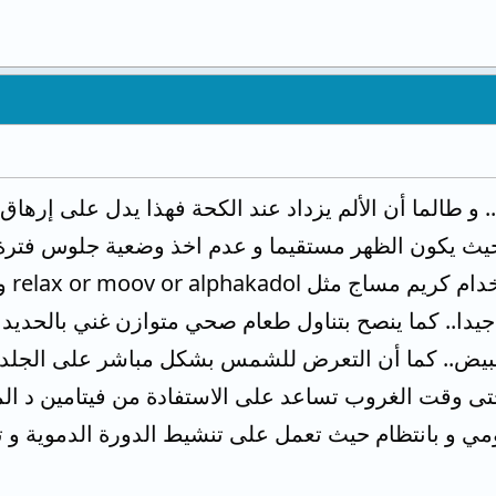
. و طالما أن الألم يزداد عند الكحة فهذا يدل على إرها
ث يكون الظهر مستقيما و عدم اخذ وضعية جلوس فترة ط
يدا.. كما ينصح بتناول طعام صحي متوازن غني بالحديد و
و البيض.. كما أن التعرض للشمس بشكل مباشر على الجلد
ى وقت الغروب تساعد على الاستفادة من فيتامين د المف
ي و بانتظام حيث تعمل على تنشيط الدورة الدموية و ت