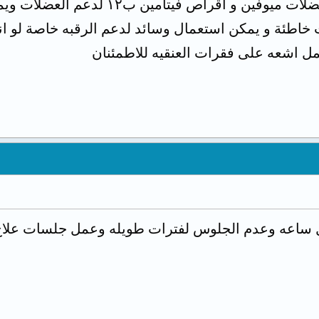
امين ب١٢ لدعم العضلات ويمكن استعمال دهان موضعي فولتارين جل
خاطئة و يمكن استعمال وسائد لدعم الرقبه خاصة لو 
 اشعه على فقرات العنقيه للاطمئنان
 كل ساعه وعدم الجلوس لفترات طويله وعمل جلسات علا