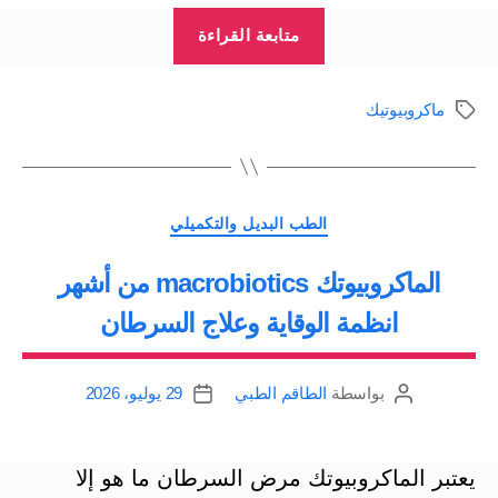
“أغذية
متابعة القراءة
موصى
بها
ماكروبيوتيك
الوسوم
الماكروبيوتك
Macrobiotics
لمحاربة
التصنيفات
السرطان”
الطب البديل والتكميلي
الماكروبيوتك macrobiotics من أشهر
انظمة الوقاية وعلاج السرطان
بواسطة
الطاقم الطبي
29 يوليو، 2026
كاتب
تاريخ
المقالة
المقالة
يعتبر الماكروبيوتك مرض السرطان ما هو إلا