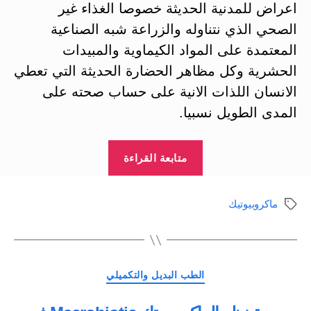
اعراض للمدنية الحديثة خصوصا الغذاء غير
الصحي الذي نتناوله والزراعة شبه الصناعية
المعتمدة على المواد الكيماوية والمبيدات
الحشرية وكل مظاهر الحضارة الحديثة التي تعطي
الانسان اللذات الانية على حساب صحته على
المدى الطويل نسبيا.
“الماكروبيوتك
متابعة القراءة
macrobiotics
من
ماكروبيوتيك
الوسوم
أشهر
انظمة
الوقاية
التصنيفات
وعلاج
الطب البديل والتكميلي
السرطان”