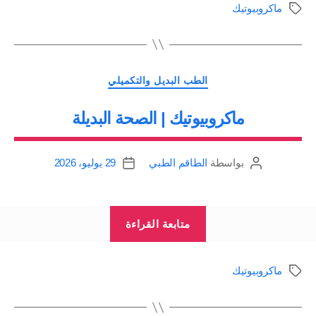
ماكروبيوتيك
الوسوم
Macrobiotic
في
المرض
التصنيفات
والشفاء
الطب البديل والتكميلي
منه”
ماكروبيوتيك | الصحة البديلة
بواسطة
الطاقم الطبي
29 يوليو، 2026
كاتب
تاريخ
المقالة
المقالة
“ماكروبيوتيك
متابعة القراءة
|
الصحة
ماكروبيوتيك
الوسوم
البديلة”