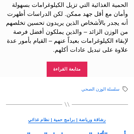
الحمية الغذائية التي تزيل الكيلوغرامات بسهولة
وأمان مع أقل جهد ممكن. لكن الدراسات أظهرت
أنه يجدر بالأشخاص الذين يريدون تحسين تخلصهم
من الوزن الزائد – والذين يملكون أفضل فرصة
لإبقاء الكيلوغرامات بعيداً عنهم – القيام بأمور عدة
علاوة على تبديل عادات أكلهم.
“النشاط
متابعة القراءة
الجسدي
:
سلسلة الوزن الصحي
الوسوم
سلسلة
الوزن
الصحي
التصنيفات
ج9”
رشاقة ورياضة | برامج حمية | نظام غذائي