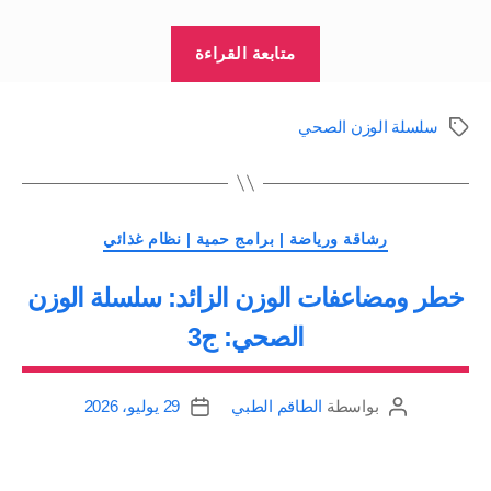
“تحديات
متابعة القراءة
ضد
الوزن
سلسلة الوزن الصحي
الوسوم
الزائد:
سلسلة
الوزن
التصنيفات
الصحي:
رشاقة ورياضة | برامج حمية | نظام غذائي
ج4”
خطر ومضاعفات الوزن الزائد: سلسلة الوزن
الصحي: ج3
بواسطة
الطاقم الطبي
29 يوليو، 2026
كاتب
تاريخ
المقالة
المقالة