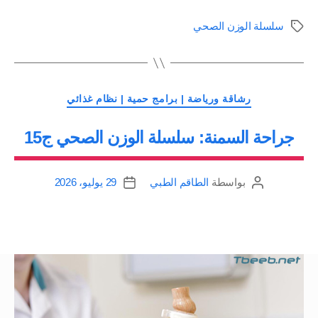
الوزن
سلسلة الوزن الصحي
الوسوم
الزائد
(1):
هرم
التصنيفات
الوزن
رشاقة ورياضة | برامج حمية | نظام غذائي
الصحي
جراحة السمنة: سلسلة الوزن الصحي ج15
ج7”
بواسطة
الطاقم الطبي
29 يوليو، 2026
كاتب
تاريخ
المقالة
المقالة