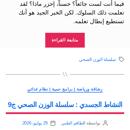
فيما أنت لست جائعاً؟ حسناً، إحزر ماذا؟ لقد
تعلمت ذلك السلوك. لكن الخبر الجيد هو أنك
تستطيع إبطال تعلمه.
“تغيير
متابعة القراءة
المواقف
والأفعال
سلسلة الوزن الصحي
الوسوم
(1):
سلسلة
الوزن
التصنيفات
الصحي
رشاقة ورياضة | برامج حمية | نظام غذائي
ج10”
النشاط الجسدي : سلسلة الوزن الصحي ج9
بواسطة
الطاقم الطبي
29 يوليو، 2026
كاتب
تاريخ
المقالة
المقالة