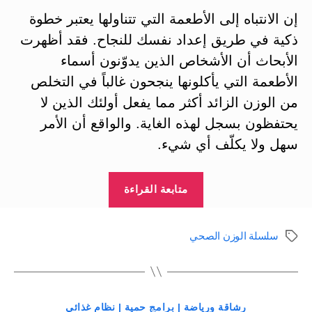
إن الانتباه إلى الأطعمة التي تتناولها يعتبر خطوة
ذكية في طريق إعداد نفسك للنجاح. فقد أظهرت
الأبحاث أن الأشخاص الذين يدوّنون أسماء
الأطعمة التي يأكلونها ينجحون غالباً في التخلص
من الوزن الزائد أكثر مما يفعل أولئك الذين لا
يحتفظون بسجل لهذه الغاية. والواقع أن الأمر
سهل ولا يكلّف أي شيء.
“التخلص
متابعة القراءة
من
الوزن
سلسلة الوزن الصحي
الوسوم
الزائد
(2):
هرم
التصنيفات
الوزن
رشاقة ورياضة | برامج حمية | نظام غذائي