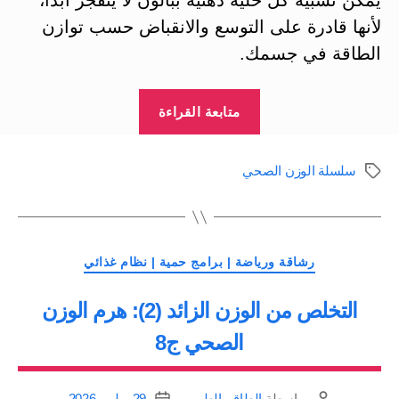
يمكن تشبيه كل خلية دهنية ببالون لا ينفجر أبداً،
لأنها قادرة على التوسع والانقباض حسب توازن
الطاقة في جسمك.
“خطر
متابعة القراءة
ومضاعفات
الوزن
سلسلة الوزن الصحي
الوسوم
الزائد:
سلسلة
الوزن
التصنيفات
الصحي:
رشاقة ورياضة | برامج حمية | نظام غذائي
ج3”
التخلص من الوزن الزائد (2): هرم الوزن
الصحي ج8
بواسطة
الطاقم الطبي
29 يوليو، 2026