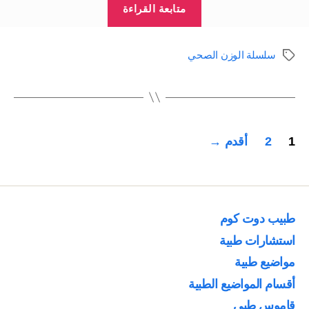
“أدوية
متابعة القراءة
تخسيس
الوزن
سلسلة الوزن الصحي
الوسوم
الزائد:
سلسلة
الوزن
الصحي
تعدد
1
2
أقدم
→
ج14”
صفحات
المقالات
طبيب دوت كوم
استشارات طبية
مواضيع طبية
أقسام المواضيع الطبية
قاموس طبي