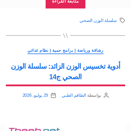
متابعة القراءة
السمنة:
سلسلة
سلسلة الوزن الصحي
الوسوم
الوزن
الصحي
ج15”
التصنيفات
رشاقة ورياضة | برامج حمية | نظام غذائي
أدوية تخسيس الوزن الزائد: سلسلة الوزن
الصحي ج14
بواسطة
الطاقم الطبي
29 يوليو، 2026
كاتب
تاريخ
المقالة
المقالة