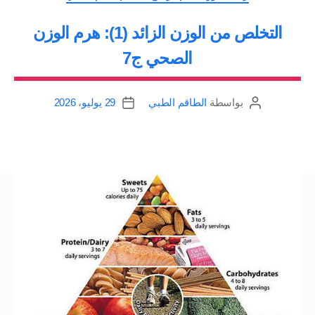
الصحي
التخلص من الوزن الزائد (1): هرم الوزن
ج8”
الصحي ج7
بواسطة
الطاقم الطبي
29 يوليو، 2026
كاتب
تاريخ
المقالة
المقالة