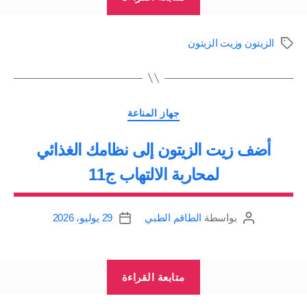
الزيتون
وأوراق
الزيتون وزيت الزيتون
الوسوم
الزيتون
الطبية
olive”
التصنيفات
جهاز المناعة
أضف زيت الزيتون إلى نظامك الغذائي
لمحاربة الالتهاب ج11
بواسطة
الطاقم الطبي
29 يوليو، 2026
كاتب
تاريخ
المقالة
المقالة
“أضف
متابعة القراءة
زيت