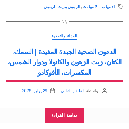
الزيتون
الالتهاب | الالتهابات
,
الزيتون وزيت الزيتون
الوسوم
إلى
نظامك
الغذائي
التصنيفات
لمحاربة
الغذاء والتغذية
الالتهاب
الدهون الصحية الجيدة المفيدة | السمك،
ج11”
الكتان، زيت الزيتون والكانولا ودوار الشمس،
المكسرات، الأفوكادو
بواسطة
الطاقم الطبي
29 يوليو، 2026
كاتب
تاريخ
المقالة
المقالة
“الدهون
متابعة القراءة
الصحية