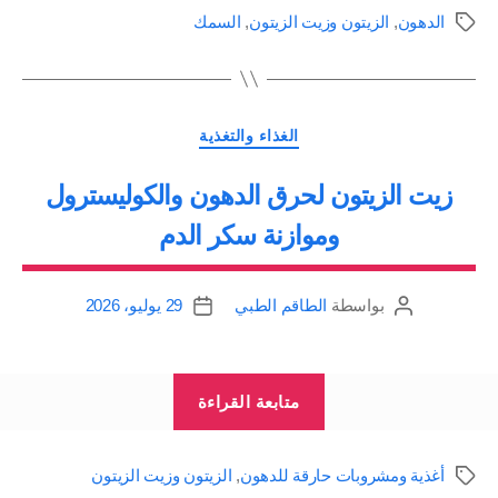
الجيدة
الدهون
,
الزيتون وزيت الزيتون
,
السمك
الوسوم
المفيدة
|
السمك،
التصنيفات
الكتان،
الغذاء والتغذية
زيت
زيت الزيتون لحرق الدهون والكوليسترول
الزيتون
وموازنة سكر الدم
والكانولا
ودوار
الشمس،
بواسطة
الطاقم الطبي
29 يوليو، 2026
كاتب
تاريخ
المقالة
المقالة
المكسرات،
الأفوكادو”
“زيت
متابعة القراءة
الزيتون
لحرق
أغذية ومشروبات حارقة للدهون
,
الزيتون وزيت الزيتون
الوسوم
الدهون