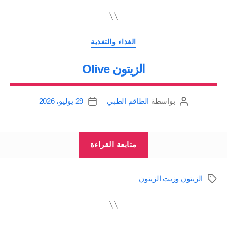
والكوليسترول
وموازنة
التصنيفات
سكر
الغذاء والتغذية
الدم”
الزيتون Olive
بواسطة
الطاقم الطبي
29 يوليو، 2026
كاتب
تاريخ
المقالة
المقالة
“الزيتون
متابعة القراءة
Olive”
الزيتون وزيت الزيتون
الوسوم