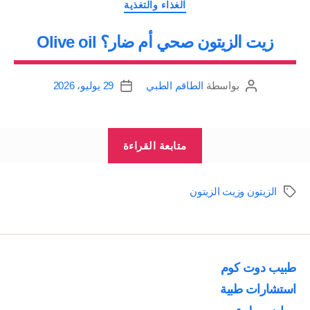
التصنيفات
الغذاء والتغذية
زيت الزيتون صحي أم ضار؟ Olive oil
بواسطة
الطاقم الطبي
29 يوليو، 2026
كاتب
تاريخ
المقالة
المقالة
“زيت
متابعة القراءة
الزيتون
صحي
الزيتون وزيت الزيتون
الوسوم
أم
ضار؟
Olive
oil”
طبيب دوت كوم
استشارات طبية