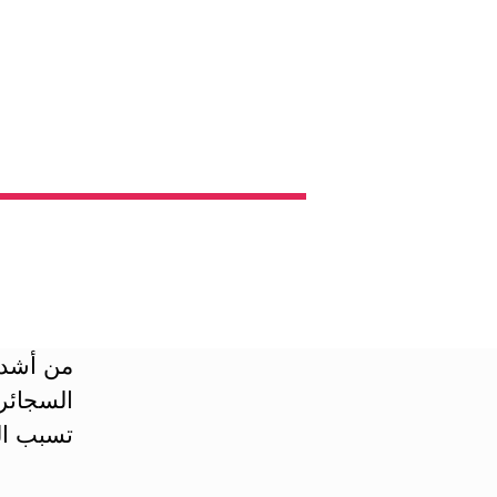
من أشد ا
تسبب ا