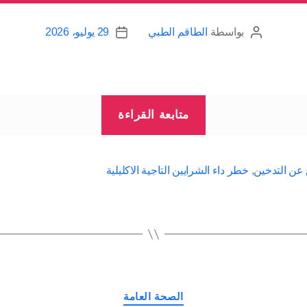
بواسطة
الطاقم الطبي
29 يوليو، 2026
كاتب
تاريخ
المقالة
المقالة
“التدخين
متابعة القراءة
وخطر
داء
الشرايين
ع عن التدخين
,
خطر داء الشرايين التاجية الاكليلية
التاجية”
التصنيفات
الصحة العامة