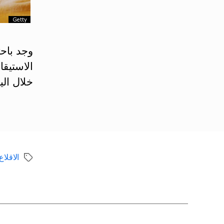
وجد باح
الاستيقا
خلال الي
الاقلا
الوسوم