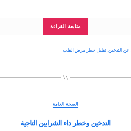
“كيف
متابعة القراءة
تقلع
عن
التدخين
ع عن التدخين
,
تقليل خطر مرض القلب
|
تقليل
خطر
مرض
القلب”
التصنيفات
الصحة العامة
التدخين وخطر داء الشرايين التاجية