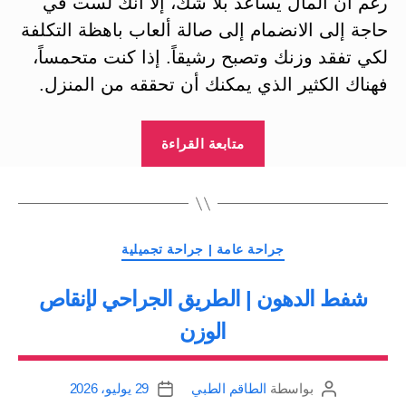
رغم أن المال يساعد بلا شك، إلا أنك لست في
حاجة إلى الانضمام إلى صالة ألعاب باهظة التكلفة
لكي تفقد وزنك وتصبح رشيقاً. إذا كنت متحمساً،
فهناك الكثير الذي يمكنك أن تحققه من المنزل.
“الوصول
متابعة القراءة
إلى
الرشاقة
من
المنزل
التصنيفات
جراحة عامة | جراحة تجميلية
بأقل
شفط الدهون | الطريق الجراحي لإنقاص
التكاليف”
الوزن
بواسطة
الطاقم الطبي
29 يوليو، 2026
كاتب
تاريخ