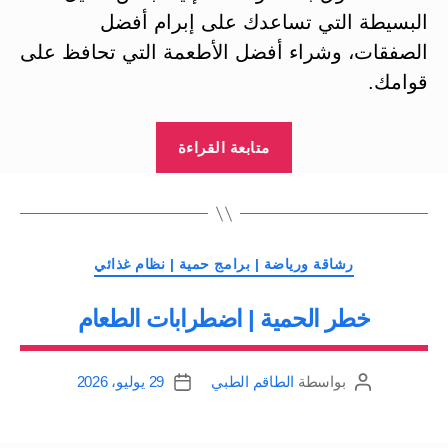
البسيطة التي تساعدك على إبرام أفضل
الصفقات، وشراء أفضل الأطعمة التي تحافظ على
قوامك.
“كيف
متابعة القراءة
تتسوق
بذكاء
|
شراء
التصنيفات
رشاقة ورياضة | برامج حمية | نظام غذائي
الأطعمة
خطر الحمية | اضطرابات الطعام
التي
تحافظ
على
بواسطة
الطاقم الطبي
29 يوليو، 2026
كاتب
تاريخ
الوزن”
المقالة
المقالة