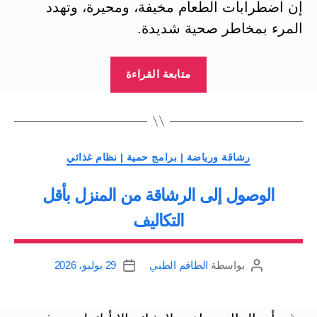
إن اضطرابات الطعام مخيفة، ومحيرة، وتهدد
المرء بمخاطر صحية شديدة.
“خطر
متابعة القراءة
الحمية
|
اضطرابات
الطعام”
التصنيفات
رشاقة ورياضة | برامج حمية | نظام غذائي
الوصول إلى الرشاقة من المنزل بأقل
التكاليف
بواسطة
الطاقم الطبي
29 يوليو، 2026
كاتب
تاريخ
المقالة
المقالة