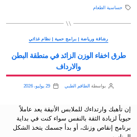
الطعام
حساسية الطعام
الوسوم
يمكن
أن
تسبب
التصنيفات
زيادة
رشاقة ورياضة | برامج حمية | نظام غذائي
الوزن
طرق اخفاء الوزن الزائد في منطقة البطن
والدهون؟”
والارداف
بواسطة
الطاقم الطبي
29 يوليو، 2026
كاتب
تاريخ
المقالة
المقالة
إن تأهبك وارتداءك للملابس الأنيقة يعد عاملاً
حيوياً لزيادة الثقة بالنفس سواء كنت في بداية
برنامج إنقاص وزنك، أو بدأ جسمك يتخذ الشكل
المناسب.