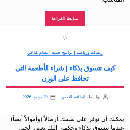
“طرق
متابعة القراءة
اخفاء
الوزن
الزائد
في
التصنيفات
رشاقة ورياضة | برامج حمية | نظام غذائي
منطقة
كيف تتسوق بذكاء | شراء الأطعمة التي
البطن
والارداف”
تحافظ على الوزن
بواسطة
الطاقم الطبي
29 يوليو، 2026
كاتب
تاريخ
المقالة
المقالة
يمكنك أن توفر على نفسك أرطالاً (وأموالاً أيضاً)
عندما تتسوق بذكاء وحكمة. إليك بعض الحيل