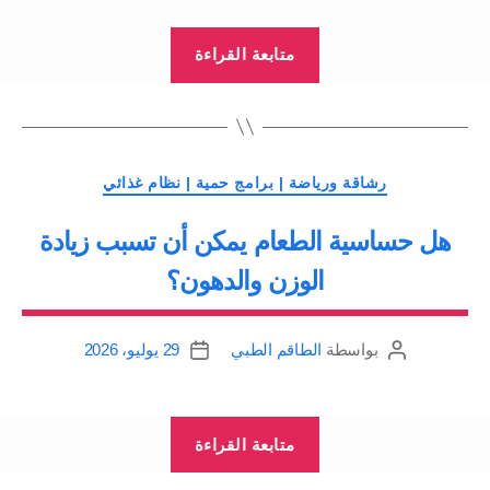
“اضرار
متابعة القراءة
السمنة
وزيادة
الوزن”
التصنيفات
رشاقة ورياضة | برامج حمية | نظام غذائي
هل حساسية الطعام يمكن أن تسبب زيادة
الوزن والدهون؟
بواسطة
الطاقم الطبي
29 يوليو، 2026
كاتب
تاريخ
المقالة
المقالة
“هل
متابعة القراءة
حساسية