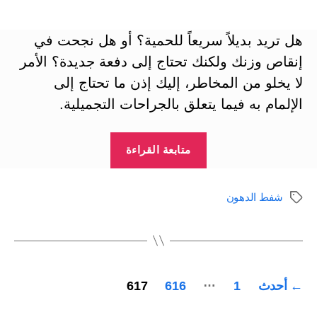
المقالة
المقالة
هل تريد بديلاً سريعاً للحمية؟ أو هل نجحت في
إنقاص وزنك ولكنك تحتاج إلى دفعة جديدة؟ الأمر
لا يخلو من المخاطر، إليك إذن ما تحتاج إلى
الإلمام به فيما يتعلق بالجراحات التجميلية.
“شفط
متابعة القراءة
الدهون
|
شفط الدهون
الوسوم
الطريق
الجراحي
لإنقاص
الوزن”
تعدد
…
←
أحدث
1
616
617
صفحات