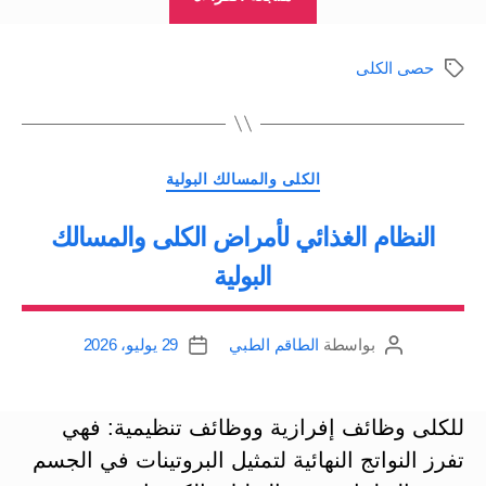
الكلية
Kidney
حصى الكلى
الوسوم
Stones”
التصنيفات
الكلى والمسالك البولية
النظام الغذائي لأمراض الكلى والمسالك
البولية
بواسطة
الطاقم الطبي
29 يوليو، 2026
كاتب
تاريخ
المقالة
المقالة
للكلى وظائف إفرازية ووظائف تنظيمية: فهي
تفرز النواتج النهائية لتمثيل البروتينات في الجسم