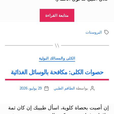
“تضخم
متابعة القراءة
البروستات
الحميد:
البروستات
الوسوم
خطة
طبيعية
لتخفيف
التصنيفات
الألم”
الكلى والمسالك البولية
حصوات الكلى: مكافحة بالوسائل الغذائية
بواسطة
الطاقم الطبي
29 يوليو، 2026
كاتب
تاريخ
المقالة
المقالة
إن أصبت بحصاة كلوية، اسأل طبيبك إن كان ثمة