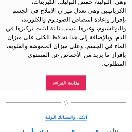
وهي: البولينا، حمض البوليك، الكبريتات،
الكرياتينين وهي تعدل ميزان الأملاح في الجسم
بإفراز وإعادة امتصاص الصوديوم والكلوريد،
والبوتاسيوم، وغيرها بنسب ثابتة ليثبت تركيزها في
الدم، وبالإضافة إلى هذا تحافظ الكلى على ميزان
الماء في الجسم، وعلى ميزان الحموضة والقلوية،
بإفراز ما يزيد من الأحماض عن المستوى
المطلوب.
“النظام
متابعة القراءة
الغذائي
لأمراض
الكلى
والمسالك
التصنيفات
الكلى والمسالك البولية
البولية”