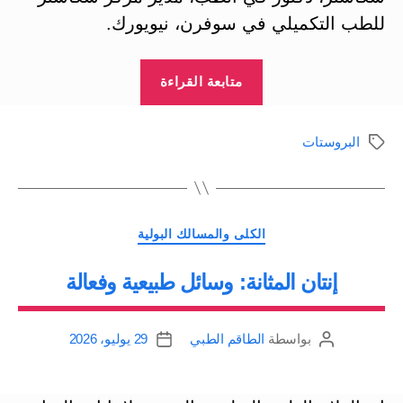
للطب التكميلي في سوفرن، نيويورك.
“سرطان
متابعة القراءة
البروستات:
علاجات
البروستات
الوسوم
بديلة”
التصنيفات
الكلى والمسالك البولية
إنتان المثانة: وسائل طبيعية وفعالة
بواسطة
الطاقم الطبي
29 يوليو، 2026
كاتب
تاريخ
المقالة
المقالة