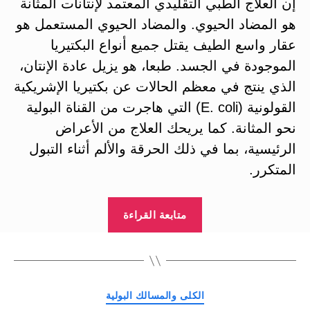
إن العلاج الطبي التقليدي المعتمد لإنتانات المثانة
هو المضاد الحيوي. والمضاد الحيوي المستعمل هو
عقار واسع الطيف يقتل جميع أنواع البكتيريا
الموجودة في الجسد. طبعا، هو يزيل عادة الإنتان،
الذي ينتج في معظم الحالات عن بكتيريا الإشريكية
القولونية (E. coli) التي هاجرت من القناة البولية
نحو المثانة. كما يريحك العلاج من الأعراض
الرئيسية، بما في ذلك الحرقة والألم أثناء التبول
المتكرر.
“إنتان
متابعة القراءة
المثانة:
وسائل
طبيعية
وفعالة”
التصنيفات
الكلى والمسالك البولية