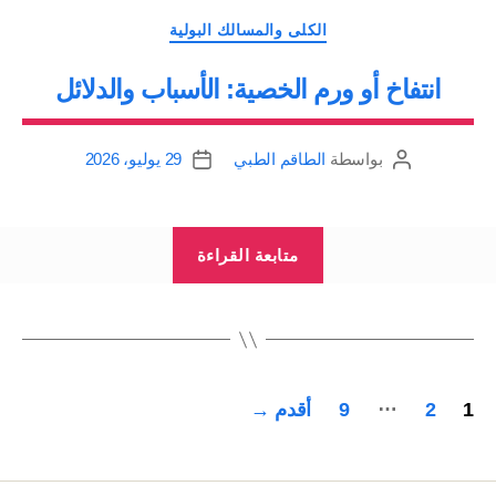
التصنيفات
الكلى والمسالك البولية
انتفاخ أو ورم الخصية: الأسباب والدلائل
بواسطة
الطاقم الطبي
29 يوليو، 2026
كاتب
تاريخ
المقالة
المقالة
“انتفاخ
متابعة القراءة
أو
ورم
الخصية:
الأسباب
تعدد
…
والدلائل”
1
2
9
أقدم
→
صفحات
المقالات