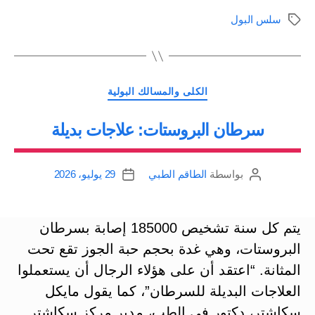
وسائل
سلس البول
الوسوم
طبيعية
للسيطرة”
التصنيفات
الكلى والمسالك البولية
سرطان البروستات: علاجات بديلة
بواسطة
الطاقم الطبي
29 يوليو، 2026
كاتب
تاريخ
المقالة
المقالة
يتم كل سنة تشخيص 185000 إصابة بسرطان
البروستات، وهي غدة بحجم حبة الجوز تقع تحت
المثانة. “اعتقد أن على هؤلاء الرجال أن يستعملوا
العلاجات البديلة للسرطان”، كما يقول مايكل
سكاشتر، دكتور في الطب، مدير مركز سكاشتر