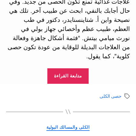
علاجات غذائية تمنع تكون الحصى من جديد. وفي
حال أجابك بالنفي، ابحث عن طبيب آخر. تلك هي
نصيحة واين أ. شتاينسنايدر، دكتور في طب
العظم، طبيب عظم وأخصائي جهاز بولي في
نورث ميامي بيتش. “فثمة أشكال جاهزة وفعالة
من العلاجات البديلة للوقاية من عودة تكون حصى
كلوية”، كما يقول.
“حصوات
متابعة القراءة
الكلى:
مكافحة
حصى الكلى
الوسوم
بالوسائل
الغذائية”
التصنيفات
الكلى والمسالك البولية