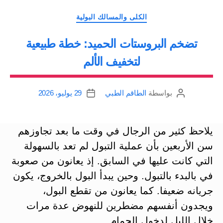
أمراض
التصنيفات
الكلى والمسالك البولية
الكلى
تضخم البروستات الحميد: خطة طبيعية
والجهاز
الدوري”
لتخفيف الألم
بواسطة
الطاقم الطبي
29 يوليو، 2026
كاتب
تاريخ
المقالة
المقالة
يلاحظ كثير من الرجال في وقت ما بعد تجاوزهم
سن الأربعين بأن عملية التبول لم تعد بالسهولة
التي كانت عليها في السابق. إذ يعانون من صعوبة
في بالبدء بالتبول. وحين يبدأ البول بالخروج، يكون
جريانه ضعيفا. كما يعانون من تقطع البول،
ويجدون أنفسهم مضطرين للنهوض عدة مرات
خلال الليل لدخول الحمام.