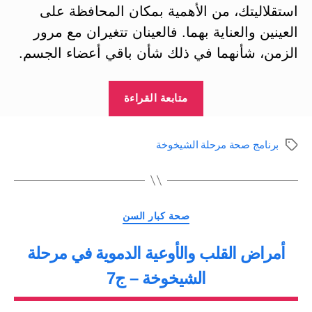
استقلاليتك، من الأهمية بمكان المحافظة على
العينين والعناية بهما. فالعينان تتغيران مع مرور
الزمن، شأنهما في ذلك شأن باقي أعضاء الجسم.
“مشاكل
متابعة القراءة
العين
في
برنامج صحة مرحلة الشيخوخة
الوسوم
مرحلة
الشيخوخة
ج6”
التصنيفات
صحة كبار السن
أمراض القلب والأوعية الدموية في مرحلة
الشيخوخة – ج7