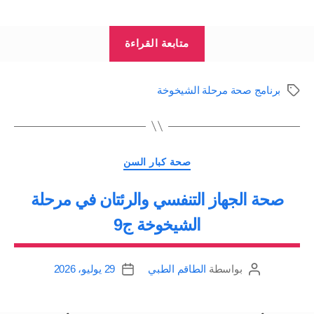
“أمراض
متابعة القراءة
الكلى
والمثانة
برنامج صحة مرحلة الشيخوخة
الوسوم
والمسالك
البولية
في
التصنيفات
مرحلة
صحة كبار السن
الشيخوخة
صحة الجهاز التنفسي والرئتان في مرحلة
–
الشيخوخة ج9
ج8”
بواسطة
الطاقم الطبي
29 يوليو، 2026
كاتب
تاريخ
المقالة
المقالة