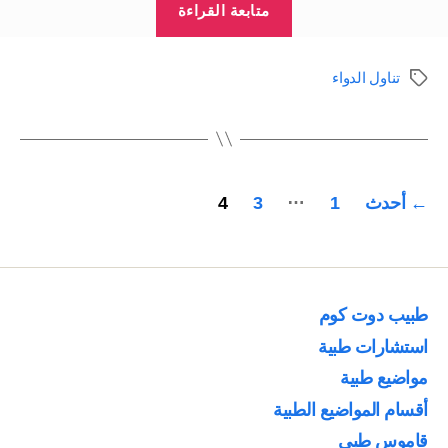
متابعة القراءة
كثرة
علاج
تناول الدواء
الوسوم
كبار
السن
بالعقاقير”
تعدد
…
←
أحدث
1
3
4
صفحات
المقالات
طبيب دوت كوم
استشارات طبية
مواضيع طبية
أقسام المواضيع الطبية
قاموس طبي