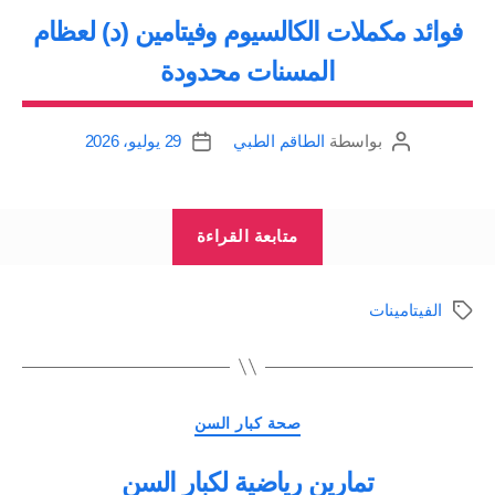
فوائد مكملات الكالسيوم وفيتامين (د) لعظام
المسنات محدودة
بواسطة
الطاقم الطبي
29 يوليو، 2026
كاتب
تاريخ
المقالة
المقالة
“فوائد
متابعة القراءة
مكملات
الكالسيوم
الفيتامينات
الوسوم
وفيتامين
(د)
لعظام
التصنيفات
المسنات
صحة كبار السن
محدودة”
تمارين رياضية لكبار السن