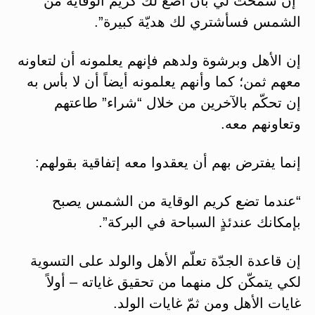
“إن سمحت لي بأن أضع لك كريم الوقاية من
الشمس فسأشتري لك هديّة كبيرة”.
إن الأهل وبرشوة ولدهم فإنهم يعلمونه أن لتعاونه
معهم ثمن؛ كما وأنهم يعلمونه أيضاً أن لا بأس به
إن تحكّم بالآخرين من خلال “شراء” طاعتهم
وتعاونهم معه.
إنما يفترض بهم أن يعقدوا معه إتفاقية بقولهم:
“عندما تضع كريم الوقاية من الشمس يصبح
بإمكانك عندئذٍ السباحة في البركة”.
إن قاعدة الجدّة تعلّم الأهل والولد على التسوية
لكي يتمكّن كل منهما من تحقيق غاياته – أولاً
غايات الأهل ومن ثمّ غايات الولد.