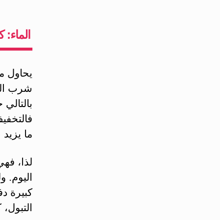
الماء: 
يحاول م
شرب الم
بالتالي
فالتخفيف
ما يزيد
اليوم. و
كبيرة دف
التبول، 