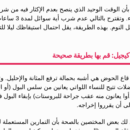
ن الوقت الوحيد الذي ينصح بعدم الإكثار فيه من شرب
هو مساء. وتقترح بالتالي عدم 
ل النوم. بهذه الطريقة، يقل احتمال استيقاظك ليلا للت
كيجيل: قم بها بطريقة صحيحة
ع الحوض هي أشبه بحمالة ترفع المثانة والإحليل. وت
لات تتيح للنساء اللواتي يعانين من سلس البول (أو ا
أوا يعانون منه عقب جراحة للبروستات) بإبقاء البول 
إلى أن يقرروا إخراجه.
لك بعض المختصين بالصحة بأن التمارين المستعملة ل