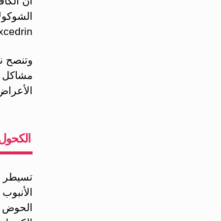
أن الكاف
الشوكول
Excedrin، أناسين Anacin، وميدو
وتنصح ني
مشاكل ف
الأعراض
الكحول:
تسيطر ع
الأنبوب 
الحوض و