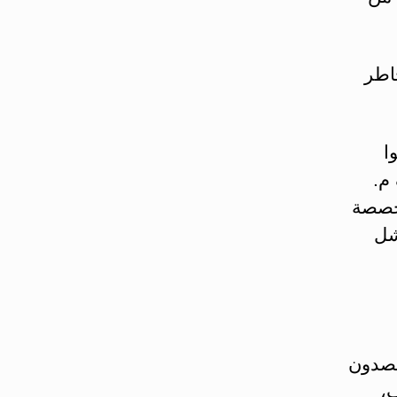
خاطر
ا
م.
تخصصة
شل
قصدون
ب،