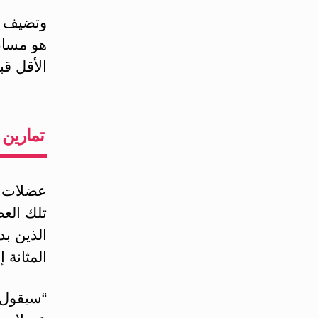
وتضيف بأ
الأقل قب
تمارين 
عضلات قا
تلك العض
الذين بد
المثانة 
“سيقول 