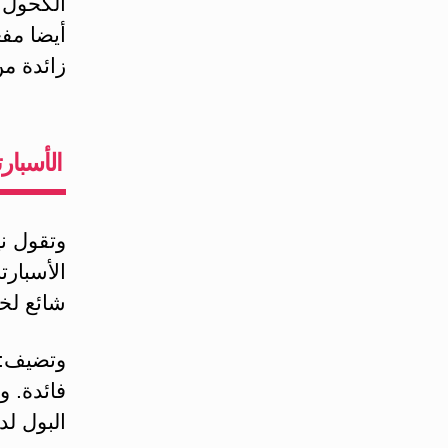
الكحول 
أيضا مف
زائدة من
الأسبارتام ASPARTAME: حلوه مر
وتقول ن
الأسبارت
شائع لخل
وتضيف: 
فائدة. 
البول لدي