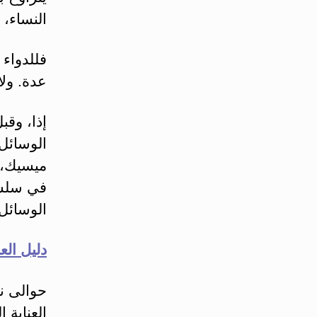
النساء، 
فللدواء 
عدة. ولا
إذا، وقب
الوسائل 
ميسيك، 
في سلس 
الوسائل
دليل العن
حوالى ن
العناية 