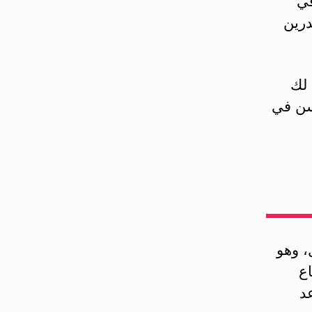
في
درين
 لك
سن في
، وهو
اع
د