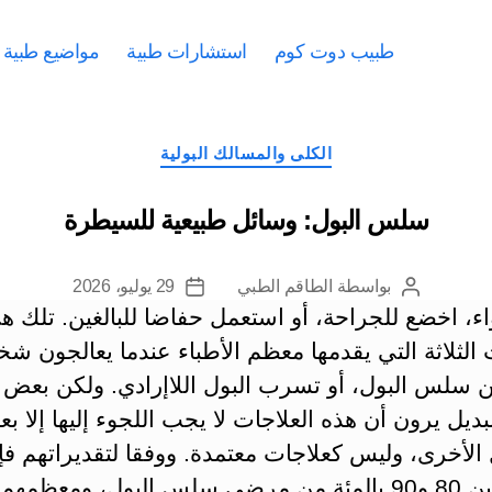
طبيب دوت كوم
استشارات طبية
مواضيع طبية
التصنيفات
الكلى والمسالك البولية
سلس البول: وسائل طبيعية للسيطرة
بواسطة
الطاقم الطبي
29 يوليو، 2026
كاتب
تاريخ
اء، اخضع للجراحة، أو استعمل حفاضا للبالغين. تلك ه
المقالة
المقالة
 الثلاثة التي يقدمها معظم الأطباء عندما يعالجون شخ
ن سلس البول، أو تسرب البول اللاإرادي. ولكن بعض 
ديل يرون أن هذه العلاجات لا يجب اللجوء إليها إلا ب
 الأخرى، وليس كعلاجات معتمدة.
ووفقا لتقديراتهم فإ
يتراوح بين 80 و90 بالمئة من مرضى سلس البول، ومعظمه