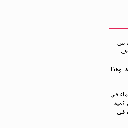
 من
خف
. وهذا
ب سعة الكوب 227 سم3 من الماء في
 كمية
ة في