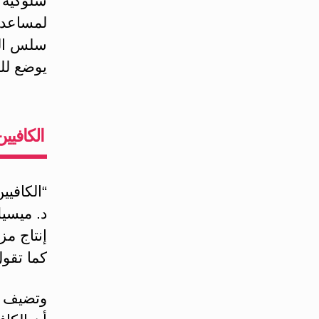
سلوكية 
لمساعدتك
سلس الب
يوضع لل
الكافيي
“الكافيي
د. ميسيك
إنتاج مز
كما تقول
وتضيف دا