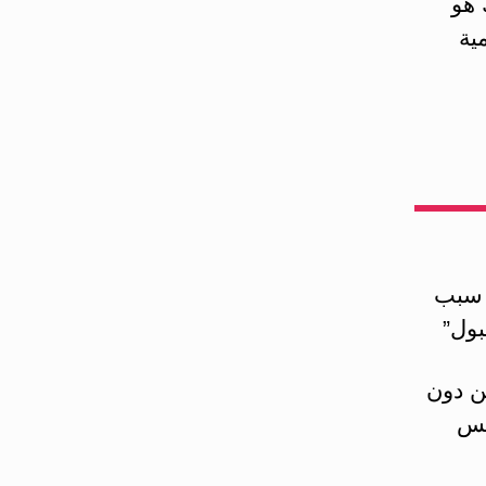
 هو
ية
ا سبب
بول”
ن دون
لس