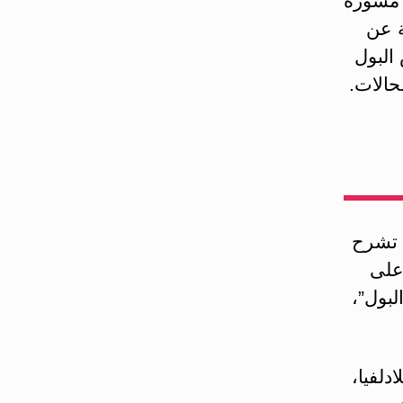
 مشورة
ة عن
البول
الات.
ا تشرح
على
لبول”،
دلفيا،