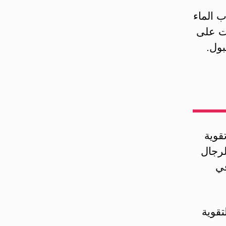
 الماء
شرب أية سوائل لمدة 3 ساعات على
بول.
قوية
لرجال
في
تقوية