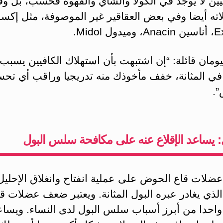
يين لا يوجد في الكولا والشاي والقهوة فحسب، بل و
اته أيضا وفي بعض العقاقير غير الموصوفة، مثل إكس
ل Midol.
ومان قائلة: “إن اشتبهت بأن استهلاك الكافيين يسبب
ي المثانة، خفف مأخوذك منه تدريجيا وراقب أي تح
”.
 يساعد الإقلاع عنه على مكافحة سلس البول
ضلات قاع الحوض على عملية انفتاح وانغلاق الإحليل
الذي يغادر عبره البول المثانة. ويعتبر ضعف عضلات ق
احدا من أبرز أسباب سلس البول لدى النساء. ويساع