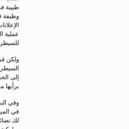
طبيبة ف
وظيفة ق
الإعلانا
عملية ا
للسيطرة
ولكن في 
السيطرة
إلى الحف
برأيها 
وفي البد
في المرك
لك نصائ