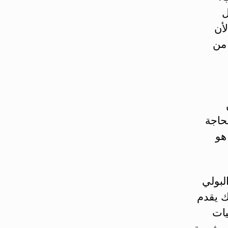
ل
أن
 من
حاجة
هو
لبولي
ك يقدم
يات