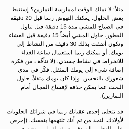
مثلاً: لا تملك الوقت لممارسة التمارين؟ إستنبط
بعض الحلول. يمكنك النهوض ربما قبل 20 دقيقة
في الصباح للمشي مدة 15 دقيقة قبل تناول
الفطور. حاول المشي أيضاً 15 دقيقة قبل العشاء
وتكون أضفت بذلك 30 دقيقة من النشاط إلى
يومك. أو يمكنك ربما استعمال ساعة الغداء
للانخراط في نشاط جسدي. (لا تتأفّف من فكرة
إضافة شيء إلى يومك المثقل. فكّر في مدى
شعورك بالتحسن. وإذا كان يومك مثقلاً، حاول
البحث عما يمكن حذفه لإفساح المجال أمام
التمارين).
قد تتجلى إحدى عقباتك ربما في شرائك الحلويات
لأولادك، لتجد من ثم أنك تلتهمها بنفسك. (إحرص
على التحلي بالصدق مع نفسك. لمن تشتري