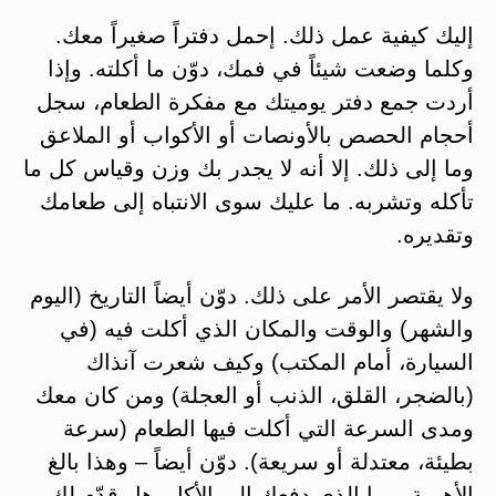
إليك كيفية عمل ذلك. إحمل دفتراً صغيراً معك.
وكلما وضعت شيئاً في فمك، دوّن ما أكلته. وإذا
أردت جمع دفتر يوميتك مع مفكرة الطعام، سجل
أحجام الحصص بالأونصات أو الأكواب أو الملاعق
وما إلى ذلك. إلا أنه لا يجدر بك وزن وقياس كل ما
تأكله وتشربه. ما عليك سوى الانتباه إلى طعامك
وتقديره.
ولا يقتصر الأمر على ذلك. دوّن أيضاً التاريخ (اليوم
والشهر) والوقت والمكان الذي أكلت فيه (في
السيارة، أمام المكتب) وكيف شعرت آنذاك
(بالضجر، القلق، الذنب أو العجلة) ومن كان معك
ومدى السرعة التي أكلت فيها الطعام (سرعة
بطيئة، معتدلة أو سريعة). دوّن أيضاً – وهذا بالغ
الأهمية – ما الذي دفعك إلى الأكل. هل قدّم لك