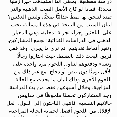
دراسة مقطعية، بمعنى أنها استهدفت حيزًا زمنيًّا
محددًا، فماذا لو كان الأصل الصحة الذهنية والتي
تمتد لتلحق بها نمطًا غذائيًّا صحيًّا، وليس العكس؟
لبيان السبب من النتيجة في هذه المسألة، يجب
على الباحثين إجراء تجربة تدخلية، وهي المعيار
الذهبي في الدراسات الغذائية: نجمع المشاركين،
ونغير أنماط تغذيتهم، ثم نرى ما يجري. وقد فعل
فريق البحث ذلك بالضبط. حيث اختاروا رجالًا
ونساء ودفعوهم لتناول اللحوم مرة واحدة على
الأقل يوميًّا دون بيض أو دجاج، مع غير ذلك من
اللحوم الأخرى وذلك لبيان ما يحدث مع الحالة
المزاجية. وخلال أسبوعين فقط من بدء الدراسة،
وجد المشاركون تحسنًا ملحوظًا في مقاييس
حالاتهم النفسية. فانتهى الباحثون إلى القول: “لعل
الإقلال من اللحوم أفضل لحماية الحالة المزاجية،