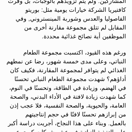
المشاركين. ولم يتم تزويدهم بالوجبات، بل وفرت
كافتيريا الشركة خيارات يومية مثل: بوريتو
الفاصوليا والعدس وشوربة المينستروني, وفي
المقابل لم تتلق مجموعة مقارنة أخرى من
الموظفين أية نصائح غذائية محددة.
ورغم هذه القيود، اكتسبت مجموعة الطعام
النباتي، وعلى مدى خمسة شهور، رضا عن نمطهم
الغذائي لم يتوافر لمجموعة المقارنة، فكيف كان
أداؤهم؟ شهدت مجموعة الطعام النباتي تحسنًا
في الهضم، وزيادة في الطاقة، وتحسنًا في النوم،
كما شهدت زيادة لافتة في الأداء البدني، والصحة
العامة، والحيوية، والصحة النفسية، فلا عجب إذن
من إبرازهم تحسنًا لافتًا في حجم إنتاجيتهم
بالعمل. وبناء على هذا النجاح، أجريت دراسة أكبر
على التغذية النباتية في عشر شركات كبرى عبر