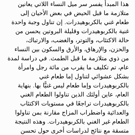
هذا المبدأ يفسر سر ميل النساء اللاتي يعانين
متلازمة ما قبل الحيض في بعض الأحيان إلى
طعام غني بالكربوهيدرات. إن تناول وجبة واحدة
غنية بالكربوهيدرات وقليلة البروتين يحسن من
حالة الاكتئاب، والتوتر، والغضب، والارتباك،
والحزن، والإرهاق، والأرق والسكون بين النساء
من ذوي متلازمة ما قبل الطمث. في دراسة لمدة
عام، تم تكليف ما يقرب من مائة رجل وامرأة
بشكل عشوائي لتناول إما طعام غني
بالكربوهيدرات وإما طعام ليس غنيًّا بها. بنهاية
العام، عاين أولئك الذين تناولوا الطعام الغني
بالكربوهيدرات تراجعًا في مستويات الاكتئاب
والعدائية واضطراب المزاج مقارنة بمن تناولوا
الطعام غير الغني بالكربوهيدرات. وهذه النتيجة
متسقة مع نتائج لدراسات أخرى حول تحسن