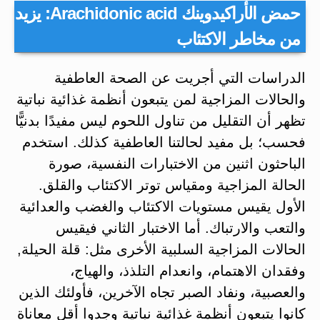
حمض الأراكيدوينك Arachidonic acid: يزيد
من مخاطر الاكتئاب
الدراسات التي أجريت عن الصحة العاطفية
والحالات المزاجية لمن يتبعون أنظمة غذائية نباتية
تظهر أن التقليل من تناول اللحوم ليس مفيدًا بدنيًّا
فحسب؛ بل مفيد لحالتنا العاطفية كذلك. استخدم
الباحثون اثنين من الاختبارات النفسية، صورة
الحالة المزاجية ومقياس توتر الاكتئاب والقلق.
الأول يقيس مستويات الاكتئاب والغضب والعدائية
والتعب والارتباك. أما الاختبار الثاني فيقيس
الحالات المزاجية السلبية الأخرى مثل: قلة الحيلة,
وفقدان الاهتمام، وانعدام التلذذ، والهياج،
والعصبية، ونفاد الصبر تجاه الآخرين، فأولئك الذين
كانوا يتبعون أنظمة غذائية نباتية وجدوا أقل معاناة