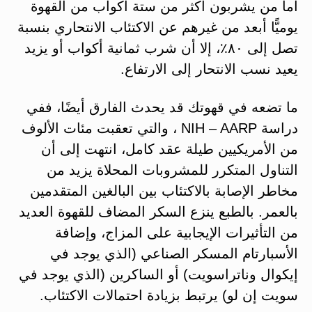
أما من يشربون أكثر من ستة أكواب من القهوة
يوميًّا أبعد من غيرهم عن الاكتئاب الانتحاري بنسبة
تصل إلى ٨٠٪، إلا أن شرب ثمانية أكواب أو يزيد
يعيد نسب الانتحار إلى الارتفاع.
ما تضعه في قهوتك قد يحدث الفارق أيضًا، ففي
دراسة NIH – AARP ، والتي تعقبت مئات الألوف
من الأمريكيين طيلة عقد كامل، انتهت إلى أن
التناول المتكرر للمشروبات المحلاة يزيد من
مخاطر الإصابة بالاكتئاب بين البالغين المتقدمين
بالعمر. بالطبع ينزع السكر المضاف للقهوة العديد
من التأثيرات الإيجابية على المزاج، وإضافة
الأسبارتام المسكر الصناعي (الذي يوجد في
إيكوال وناتراسويت) أو الساكرين (الذي يوجد في
سويت إن لو) يرتبط بزيادة احتمالات الاكتئاب.